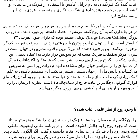
اثبات کند؟ یک فیزیکدان به نام برایان کاکس با استفاده از فیزیک ذرات بنیادی و
کشفیات این برخورد دهنده‌؛ ادعای شگفت انگیری و منحصر به فردی را در این
زمینه مطرح کرد.
طی نظر سنجی که در امریکا انجام شده، از هر ده نفر چهار نفر به یک بعد غیر مادی
در هر جانداری که به آن روح گفته می‌شود، اعتقاد داشتند. برخورد دهنده هادرونی
بزرگ (Large Hadron Collider)، تونلی عظیم بوده که دارای طول تقریبی ۲۷
کیلومتر است. در این تونل ذرات پروتون با سرعتی نزدیک به سرعت نور به یکدیگر
برخورد می‌کنند. این برخورد دهنده‌ که بزرگ‌ترین و قدرتمندترین در جهان است در
سرن، مرکز تحقیقات فیزیک هسته‌ای در سویس قرار دارد. به اعتقاد بعضی این
سازه، شگفت انگیزترین سازه‌ی دست بشر است که شیفتگان اکتشافات فیزیک
ذرات بنیادی را از سراسر جهان برای مشاهده انهدام ذرات زیر اتمی به سویس
می‌کشاند و دانش ما را از جهان هستی بیشتر می‌کند. این سیستم تاکنون به علم
کمک زیادی کرده است، از جمله دانشمندان توانستند شاهد به وجود آمدن پلاسمای
کوارک گلوئون (چگال­ترین ماده خارج از سیاه‌چاله‌ها) باشند، نظریه ابرتقارن را رد
کنند و مهمتر از همه‌ی اینها کشف ذره‌ی بوزون هیگز می‌باشد.
آیا وجود روح از نظر علمی اثبات شده؟
برایان کاکس از محققان برجسته فیزیک ذرات بنیادی در دانشگاه منچستر بریتانیا
است که وجود روح را به چالش کشیده است. او در برنامه علمی اینفینیت مانکی
کیج، وجود روح را با فیزیک ذرات بنیادی مغایر دانسته و گفت: اگر الگویی تغییرناپذیر
که اطلاعات سلول‌های زنده ما را حمل می‌کند، در نظر بگیریم، برای وجود شرط