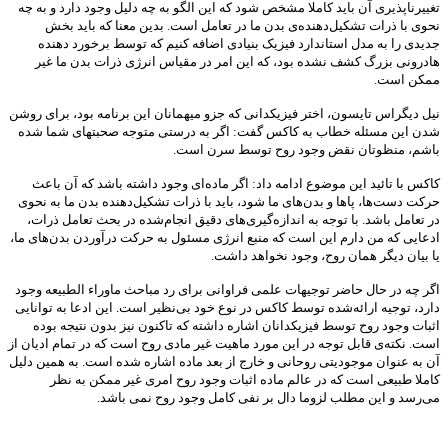
تغییرناپذیری آن باید کاملا مشخص شود که این الگو به چه دلیل وجود دارد و به چه
نحوی با ذرات تشکیل‌دهنده‌ی بدن ما در تعامل است. بدین معنا که باید بخش
جدیدی را به مدل استاندارد فیزیک بنیادی اضافه کنیم که توسط برخورد دهنده‌
هادرونی بزرگ کشف نشده بود، که این امر در مقیاس انرژی ذرات بدن ما غیر
ممکن است.
نیل دیگراس تایسون، اختر فیزیکدانی که جزو میهمانان این برنامه بود، برای روشن
شدن این مسئله خطاب به کاکس گفت: اگر به درستی متوجه صحبتهای شما شده
باشم، منظوتان نقض وجود روح توسط سرن است.
کاکس با تائید این موضوع ادامه داد: اگر ماده‌ای وجود داشته باشد که آن باعث
حرکت دست‌ها، پاها و بدن‌های ما شود، باید با ذرات تشکیل‌دهنده بدن ما به نحوی
در تعامل باشد. با توجه به اندازه‌گیری‌های دقیق انجام‌شده در بحث تعامل ذرات،
ادعایی که من دارم این است که منبع انرژی مسئول به حرکت درآوردن بدن‌های ما،
یا بیان دیگر همان روح، وجود نخواهد داشت.
اگر چه در حال حاضر توجیهات علمی فراوانی برای رد مباحث ماوراء الطبیعه وجود
دارد، توجیه ارائه‌شده توسط کاکس در نوع خود بی‌نظیر است. این ادعا به توانایی
اثبات وجود روح توسط فیزیکدانان اشاره داشته که تاکنون نیز بدون ‌نتیجه بوده
است. نکته‌ی قابل توجه در این مورد ماهیت غیر مادی روح است که در تمام ادیان از
آن به عنوان موجودیتی روحانی و خارج از بعد ماده اشاره شده است. به همین دلیل
کاملا طبیعی است که در عالم ماده اثبات وجود روح امری غیر ممکن به نظر
می‌رسد و این مطلب لزوما دال بر نفی کامل وجود روح نمی باشد.