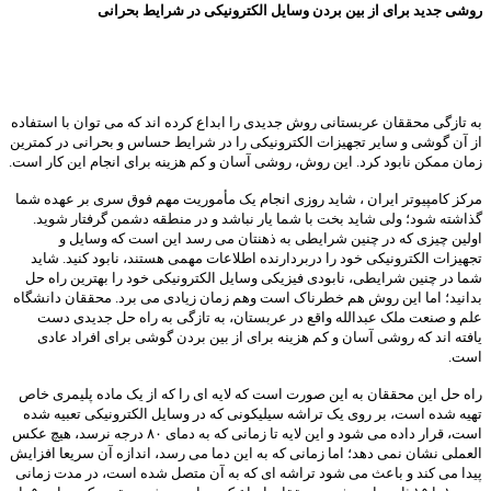
روشی جدید برای از بین بردن وسایل الکترونیکی در شرایط بحرانی
به تازگی محققان عربستانی روش جدیدی را ابداع کرده اند که می توان با استفاده
از آن گوشی و سایر تجهیزات الکترونیکی را در شرایط حساس و بحرانی در کمترین
زمان ممکن نابود کرد. این روش، روشی آسان و کم هزینه برای انجام این کار است.
مرکز کامپیوتر ایران ، شاید روزی انجام یک مأموریت مهم فوق سری بر عهده شما
گذاشته شود؛ ولی شاید بخت با شما یار نباشد و در منطقه دشمن گرفتار شوید.
اولین چیزی که در چنین شرایطی به ذهنتان می رسد این است که وسایل و
تجهیزات الکترونیکی خود را دربردارنده اطلاعات مهمی هستند، نابود کنید. شاید
شما در چنین شرایطی، نابودی فیزیکی وسایل الکترونیکی خود را بهترین راه حل
بدانید؛ اما این روش هم خطرناک است وهم زمان زیادی می برد. محققان دانشگاه
علم و صنعت ملک عبدالله واقع در عربستان، به تازگی به راه حل جدیدی دست
یافته اند که روشی آسان و کم هزینه برای از بین بردن گوشی برای افراد عادی
است.
راه حل این محققان به این صورت است که لایه ای را که از یک ماده پلیمری خاص
تهیه شده است، بر روی یک تراشه سیلیکونی که در وسایل الکترونیکی تعبیه شده
است، قرار داده می شود و این لایه تا زمانی که به دمای ۸۰ درجه نرسد، هیچ عکس
العملی نشان نمی دهد؛ اما زمانی که به این دما می رسد، اندازه آن سریعا افزایش
پیدا می کند و باعث می شود تراشه ای که به آن متصل شده است، در مدت زمانی