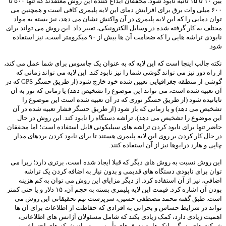
بین ۱۰ تا ۱۵ ثانیه نابود شود. محققان ابداع کننده این روش معتقدند که تنها ۵۰۰ تا
۶۰۰ میلی وات برق برای افزایش دمای این لایه پلیمری کافی است و همچنین می
توان دمایی را که این لایه پلیمری در آن واکنش نشان می دهد، نیز بسته به مواد
مختلف به کار گرفته شده در وسایل الکترونیکی، تغییر داد. این روش می تواند برای
نابودی تراشه هایی را که ضخامت آن ها بیش از ۹۰ میکرومتر است، نیز استفاده
شود.
نکته جالب اینجا است که این لایه که به عنوان یک جاسوس برای شما عمل می کند،
از راه دور نیز می تواند گوشی شما را نیز نابود کند. این لایه می تواند زمانی که
گوشی از منطقه جغرافیایی تعیین شده خود خارج شود (از طریق حسگر GPS که در
آن تعبیه شده است، می تواند این موضوع را تشخیص دهد) یا زمانی که نور به آن
تابانیده شود (از طریق حسگر نوری که در آن تعبیه شده است این موضوع را
تشخیص می دهد) و یا زمانی که باز شود (از طریق حسگر فشار تعبیه شده در آن
این موضوع را تشخیص می دهد)، تراشه دستگاه را نابود کند. این روش در حال
حاضر تنها برای نابود کردن تراشه های سیلیکونی قابل استفاده است؛ اما محققان
در حال کار کردن بر روی این لایه پلیمری هستند تا برای نابود کردن بردهای مدار
چاپی و هارد درایوها نیز از آن استفاده کنند.
این روش نسبت به روش های دیگر که قبلا ایجاد شده است، برتری دارد؛ زیرا می
توان برای نابودی دستگاه های قدیمی و بدون نیاز به اضافه کردن یک تراشه
اضافی، نیز از آن استفاده کرد. از دیگر مزایای این روش می توان به کم هزینه
بودن آن اشاره کرد. قیمت این لایه پلیمری بسته به حجم آن، ۱۵ دلار و یا حتی کمتر
است. طبق گفته محمد مصطفی حسین، سرپرست تیم تحقیقاتی این روش می
تواند در شرایط حساس و بحرانی به افرادی که حفاظت از اطلاعات برای آن ها
اهمیت زیادی دارد، کمک زیادی بکند که شامل مسئولان آژانس های اطلاعاتی،
شرکت های بزرگ، بانک ها، صندوق های تأمینی، مدیران شبکه های اجتماعی و