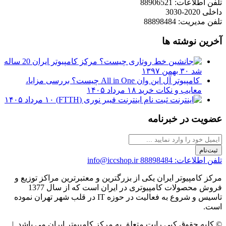
تلفن اطلاعات: 88906521
داخلی 2020-3030
تلفن مدیریت: 88898484
آخرین نوشته ها
مرکز کامپیوتر ایران 20 ساله
شد
۳۰ بهمن ۱۳۹۷
کامپیوتر آل این وان All in One چیست؟ بررسی مزایا،
معایب و نکات خرید
۱۸ مرداد ۱۴۰۵
ثبت نام اینترنت فیبر نوری (FTTH)
۱۰ مرداد ۱۴۰۵
عضویت در خبرنامه
ثبت‌نام
تلفن اطلاعات: 88898484
info@iccshop.ir
مرکز کامپیوتر ایران یکی از بزرگترین و معتبرترین مراکز توزیع و
فروش محصولات کامپیوتری در ایران است که از سال 1377
تاسیس و شروع به فعالیت در حوزه IT در قلب شهر تهران نموده
است.
© کلیه حقوق کپی رایت متعلق به مرکز کامپیوتر ایران می باشد. |