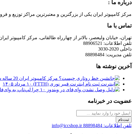
درباره ما :
مرکز کامپیوتر ایران یکی از بزرگترین و معتبرترین مراکز توزیع و فروش محصولات کامپیوتری در ایران است که
تماس با ما
تهران، خیابان ولیعصر، بالاتر از چهارراه طالقانی، مرکز کامپیوتر ایران
تلفن اطلاعات: 88906521
داخلی 2020-3030
تلفن مدیریت: 88898484
آخرین نوشته ها
مرکز کامپیوتر ایران 20 ساله شد
ثبت نام اینترنت فیبر نوری (FTTH)
۱۰ مرداد ۱۴۰۵
چرا لپ‌تاپ به وای‌فای وصل نمی‌شود
عضویت در خبرنامه
ثبت‌نام
تلفن اطلاعات: 88898484
info@iccshop.ir