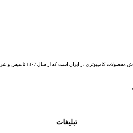
 از سال 1377 تاسیس و شروع به فعالیت در حوزه IT در قلب شهر تهران نموده است.
تبلیغات