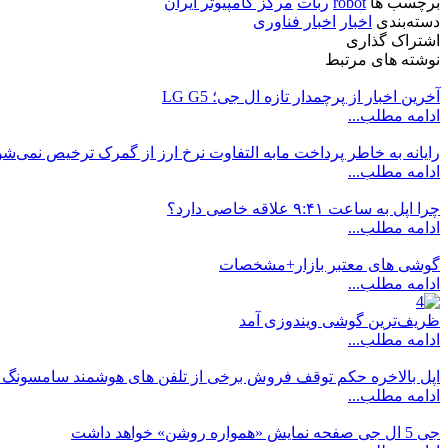
برچسب ها
robot
ربات
مرکز کامپیوتر ایران
دسته‌بندی
اخبار
اخبار فناوری
اشتراک گذاری
نوشته های مرتبط
آخرین اخبار از پرچمدار تازه ال جی؛ LG G5
ادامه مطلب...
رایانه به خاطر پرداخت مابه التفاوت نرخ ارز از گمرک ترخیص نمی‌شو
ادامه مطلب...
چرا اپل به ساعت ۹:۴۱ علاقه خاصی دارد؟
ادامه مطلب...
گوشی های معتبر بازار+مشخصات
ادامه مطلب...
ظریف‌ترین گوشی ویندوزی آمد
ادامه مطلب...
اپل بالاخره حکم توقف فروش برخی از تلفن های هوشمند سامسونگ ر
ادامه مطلب...
جی 5 ال جی صفحه نمایش «همواره روشن» خواهد داشت