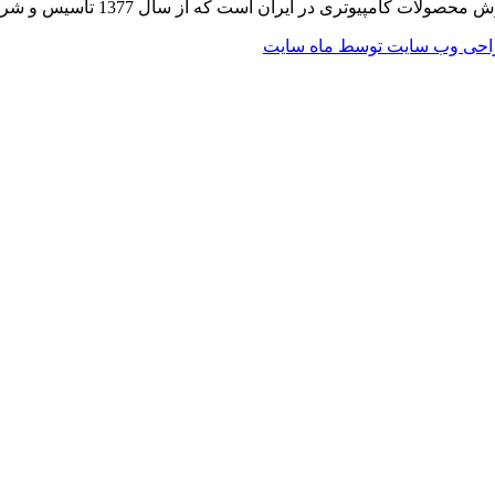
 از سال 1377 تاسیس و شروع به فعالیت در حوزه IT در قلب شهر تهران نموده است.
حی وب سایت توسط ماه سایت