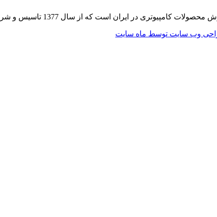
 از سال 1377 تاسیس و شروع به فعالیت در حوزه IT در قلب شهر تهران نموده است.
حی وب سایت توسط ماه سایت