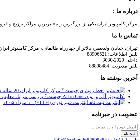
درباره ما :
مرکز کامپیوتر ایران یکی از بزرگترین و معتبرترین مراکز توزیع و فروش محصولات کامپیوتری در ایران است که
تماس با ما
تهران، خیابان ولیعصر، بالاتر از چهارراه طالقانی، مرکز کامپیوتر ایران
تلفن اطلاعات: 88906521
داخلی 2020-3030
تلفن مدیریت: 88898484
آخرین نوشته ها
مرکز کامپیوتر ایران 20 ساله شد
کامپیوتر آل این وان All in One چیست؟ بررسی مزایا، معایب و نکات خرید
ثبت نام اینترنت فیبر نوری (FTTH)
۱۰ مرداد ۱۴۰۵
عضویت در خبرنامه
ثبت‌نام
تلفن اطلاعات: 88898484
info@iccshop.ir