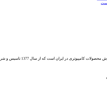
است
 از سال 1377 تاسیس و شروع به فعالیت در حوزه IT در قلب شهر تهران نموده است.