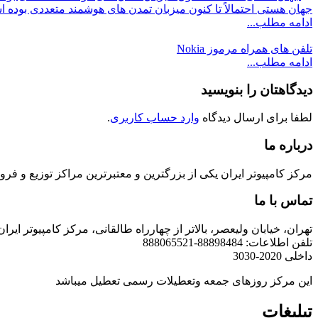
جهان هستی احتمالاً تا کنون میزبان تمدن های هوشمند متعددی بوده 
ادامه مطلب...
تلفن های همراه مرموز Nokia
ادامه مطلب...
دیدگاهتان را بنویسید
لطفا برای ارسال دیدگاه
وارد حساب کاربری
.
درباره ما
مرکز کامپیوتر ایران یکی از بزرگترین و معتبرترین مراکز توزیع و فروش محصولات کامپیوتری در ایران است که
تماس با ما
تهران، خیابان ولیعصر، بالاتر از چهارراه طالقانی، مرکز کامپیوتر ایران
تلفن اطلاعات: 88898484-888065521
داخلی 2020-3030
این مرکز روزهای جمعه وتعطیلات رسمی تعطیل میباشد
تبلیغات