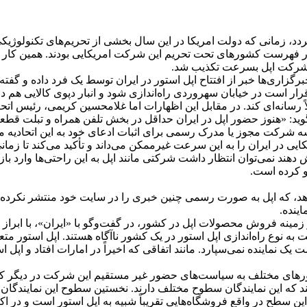
ایندگی رسمی شرکت اپل در ایران به سال ۹۲ بازمی‌گردد، زمانی که دولت امریکا در این سال بخشی ا
ین در فهرست کشورهای تحت تحریم این شرکت امریکایی بودند. همین کار 
 از شرکت اپل بسرعت تکذیب شد.
خبرگزاری‌ها خبر از افتتاح اپل استور در ایران توسط یک فرد داده و گ
ر است در خیابان سهروردی راه‌اندازی شود و انبار دپوی کالایی هم د
رسانه‌ای کند. در مقابل این اظهارات اما غلامحسین کریمی، رئیس اتحاد
گوید: «هنوز حضور اپل در ایران حداقل در بخش تلفن همراه و تبلت قطع
سه شرکت مجوز یا مدرک رسمی برای اثبات ادعای خود به این اتحادیه مخا
ر ایران را به این سرعت غیرممکن می‌داند و تأکید می‌کند تا زمانی
دهند نمی‌توان انتظار داشت شرکتی مانند اپل به این راحتی‌ها وارد بازا
 کرده است.
ا می‌دهد، که اپل به صورت رسمی چنین خبری را در سایت خود منتشر ن
ینده.
نه فروش محصولات اپل در کشور، در گفت‌و‌گو با «ایران»، با ابراز تع
 به نوع راه‌اندازی اپل استور در یک کشور ناآگاه هستند. اپل استور 
ت یک نماینده نمی‌سپارد. مانند اتفاقی که اخیراً در امارات افتاد و 
شورهای مختلف به سیاست‌های حضور غیر مستقیم این شرکت در دیگر کشور
د که این نمایندگان سطوح مختلف دارند. نخستین سطوح این نمایندگان، 
 فروشندگان برتر اپل هستند. این سطح در واقع فروشگاه‌هایی تقریباً شبیه به اپل است