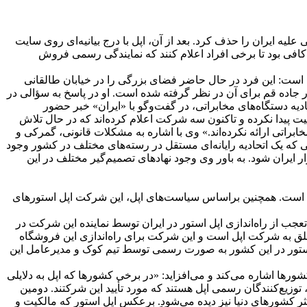
ز تحریم‌های تکنولوژیکی علیه ایران را حذف کرد. بعد از آن، اپل با درج بیانیه‌ای روی سایت
کافی بود تا برخی افراد اعلام کنند که نمایندگی رسمی فروش
فته است: این فرد در حال حاضر فضای بزرگی را در خیابان طالقانی
ر جاده قم برای آن در نظر گرفته شده است. او در پاسخ به سؤالی در
یه دستگاه‌های مخابراتی‌، در گفت‌و‌گو با «ایران» خبر حضور
یت پیدا نکرده و تاکنون سه شرکت اعلام کرده‌اند که در حال تلاش
براتی ارائه نکرده‌اند.» وی با اشاره به مشکلات قانونی، گمرکی و
 که یک اتحادیه رایانه‌ای مستقل در رسته‌های مختلف در کشور وجود
ر ایران شود. به باور وی وجود نهاد‌های تصمیم‌گیر مختلف در این
کرده است. همچنین براساس سیاست‌های اپل، این شرکت اپل استورهای
جب از راه‌اندازی اپل استور در ایران توسط نماینده این شرکت در
متعلق به شرکت اپل است و این شرکت برای راه‌اندازی این فروشگاه
اپل استور در این کشور به صورت رسمی توسط تیم کوک و مدیرعامل این
ها اشاره می‌کند و می‌افزاید: «در برخی کشورها که اپل به دلایلی
توزیع‌کنندگان رسمی اپل هستند که مورد تأیید این شرکتند. دومین
ور است و در اکثر کشورهای دنیا نیز دیده می‌شود. برعکس اپل استور که مالکیت و