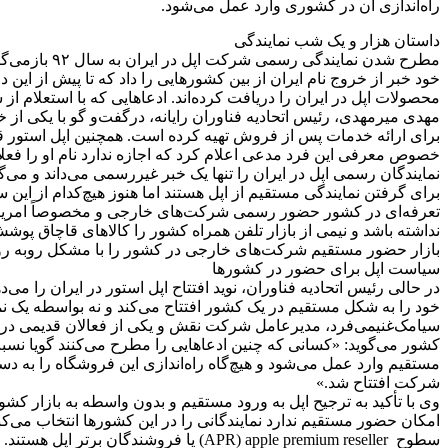
راه‌اندازی آن در کشوری وارد عمل می‌شود.
داستان هزار و یک شب نمایندگی
مطرح شدن نم
خود خبر از خروج نام ایران از بین کشورهایی را داد که تا پیش از ا
محصولات اپل در ایران را دریافت کرده‌اند. ادعاهایی که با استعلام
مهدی میرمهدی، رئیس اتحادیه فناوران رایانه‌، درگفت‌و گو با یکی از 
برای ارائه خدمات پس از فروش تهیه کرده است. همچنین اپل استور قرا
خصوص معرفی این فرد مدعی اعلام کرد که اجازه ندارد نام او را فعلاً 
نمایندگان رسمی اپل در ایران را تنها یک خبر غیررسمی می‌داند و می‌
برای گرفتن نمایندگی مستقیم از اپل هستند اما هنوز هیچ‌کدام از این 
تعرفه‌ای در کشور حضور رسمی شرکت‌های خارجی و مخصوصاً امریکایی د
نداشته باشد و نیمی از بازار تلفن همراه کشور را کالاهای قاچاق پوشش 
بازار حضور مستقیم شرکت‌های خارجی در کشور را با مشکل روبه رو
سیاست اپل برای حضور در کشورها
در حالی رئیس اتحادیه فناوران، نوید افتتاح اپل استور در ایران ر
خود را به شکل مستقیم در یک کشور افتتاح می‌کند و نه بواسطه یک نما
سیامک‌غنیمی‌فرد، مدیرعامل شرکت نقش و یکی از فعالان قدیمی در زمی
کشور می‌گوید: «کسانی که چنین ادعاهایی را مطرح می‌کنند گویا نسبت
مستقیم وارد عمل می‌شود و هیچ‌گاه راه‌اندازی این فروشگاه را به دس
شرکت افتتاح شد.»
وی با تأکید به ترجیح اپل به ورود مستقیم و بدون واسطه به بازار ک
امکان حضور مستقیم ندارد نمایندگانی را در این کشورها انتخاب می‌کن
سطوح APR) apple premium reseller) یا