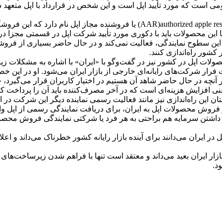
ل است، مالکیت APR‌ها در اختیار شخص دومی است که مورد تأیید اپل است و این شخص در قرار
به گفته غنیمی‌فرد، سطح سوم نمایندگان اپل در کشورهای دیگر، ‌ized apple reseller
اما این محصولات باید با دکوری مورد تأیید شرکت اپل در قسمتی مجزا 
ام از این سطوح نمایندگی، فعالیت نمی‌کند و در حال حاضر بسیاری از فر
لات اپل در کشور نیز در گفت‌و‌گو با «ایران» با اشاره به مشکلات زیر
رار شرکت‌های رایانه‌ای خارجی از بازار ایران می‌شود. او در این خصوص
 آنچه در حال حاضر شاهد آن هستیم در اختیار کاربران قرار می‌گیرد، 
معنی افزایش هزینه‌ای است که در آخر مصرف‌کننده باید آن را پرداخت کن
ستان این راه‌اندازی نیز مانند فعالیت رسمی نماینده دیگر این شرکت در
 فروش محصولات اپل به ایران، برای دریافت نمایندگی رسمی از اپل وار
اپل با داشتن سرمایه هم براحتی به هر فرد یا شرکتی نمایندگی فروش مح
در ایران می‌دانند برای آینده بازار رایانه کشور خطرناک می‌داند و اع
زار ایران بعید می‌داند و معتقد است تنها با فراهم شدن زیرساخت‌های
د.