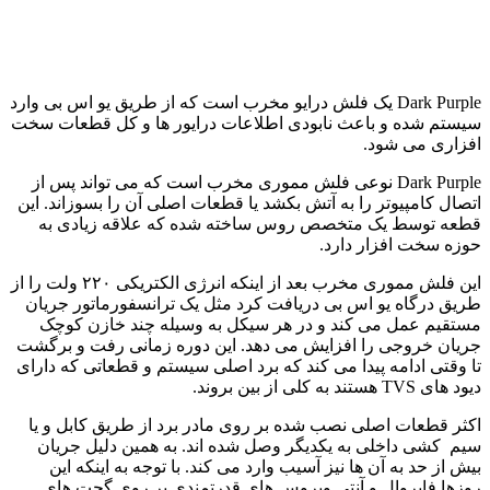
Dark Purple یک فلش درایو مخرب است که از طریق یو اس بی وارد
سیستم شده و باعث نابودی اطلاعات درایور ها و کل قطعات سخت
افزاری می شود.
Dark Purple نوعی فلش ‌مموری مخرب است که می ‌تواند پس از
اتصال کامپیوتر را به ‌آتش بکشد یا قطعات اصلی آن را بسوزاند. این
قطعه توسط یک متخصص روس ساخته شده که علاقه زیادی به
حوزه سخت ‌افزار دارد.
این فلش مموری مخرب بعد از اینکه انرژی الکتریکی ۲۲۰ ولت را از
طریق درگاه یو ‌اس ‌بی دریافت کرد مثل یک ترانسفورماتور جریان
مستقیم عمل می کند و در هر سیکل به وسیله چند خازن کوچک
جریان خروجی را افزایش می ‌دهد. این دوره زمانی رفت و برگشت
تا وقتی ادامه پیدا می کند که برد اصلی سیستم و قطعاتی که دارای
دیود های TVS هستند به کلی از بین بروند.
اکثر قطعات اصلی نصب شده بر روی مادر برد از طریق کابل و یا
سیم‌ کشی داخلی به یکدیگر وصل شده اند. به همین دلیل جریان
بیش از حد به آن ها نیز آسیب وارد می کند. با توجه به اینکه این
روزها فایروال‌ و آنتی ‌ویروس‌ های قدرتمندی بر روی گجت‌ های