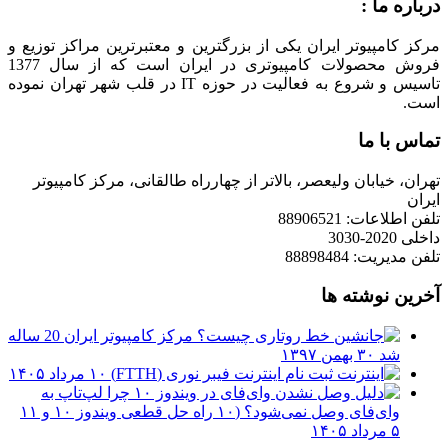
درباره ما :
مرکز کامپیوتر ایران یکی از بزرگترین و معتبرترین مراکز توزیع و
فروش محصولات کامپیوتری در ایران است که از سال 1377
تاسیس و شروع به فعالیت در حوزه IT در قلب شهر تهران نموده
است.
تماس با ما
تهران، خیابان ولیعصر، بالاتر از چهارراه طالقانی، مرکز کامپیوتر
ایران
تلفن اطلاعات: 88906521
داخلی 2020-3030
تلفن مدیریت: 88898484
آخرین نوشته ها
مرکز کامپیوتر ایران 20 ساله
شد
۳۰ بهمن ۱۳۹۷
ثبت نام اینترنت فیبر نوری (FTTH)
۱۰ مرداد ۱۴۰۵
چرا لپ‌تاپ به
وای‌فای وصل نمی‌شود؟ (۱۰ راه حل قطعی ویندوز ۱۰ و ۱۱
۵ مرداد ۱۴۰۵