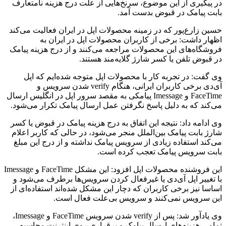
در پیگیری از این موضوع، سرنخ‌هایی از علت درج هزینه نامتعارف
بابت پیامک در قبوض بدست آمد.
حسین زارع‌پور که در زمینه محصولات اپل در ایران فعالیت می‌کند
اظهار داشت: برخی از کاربران محصولات اپل در ایران به
فروشگاه‌های این محصولات مراجعه می‌کنند و از درج هزینه‌ پیامک
در قبوض تلفن یا کسر شارژ گلایه‌مند هستند.
وی گفت: در تجربه کار با محصولات اپل متوجه شده‌ایم که اپل
آی‌دی برخی کاربران ایرانی، هنگام verify شدن سرویس و
FaceTime و Imessage پیامکی به مقصد سرور اپل در انگلیس ارسال
می‌کند که به دلیل پاسخ نگرفتن عمل ارسال پیامک تکرار می‌شود.
وی ادامه داد: نتیجه این اتفاق به درج هزینه‌ پیامک در قبوض یا کسر
شارژ بابت پیامک بین‌الملل منجر می‌شود، در حالی که کاربر اعلام
می‌کند استفاده زیادی از سرویس پیامک نداشته و از درج این مبلغ
بابت سرویس پیامک تعجب کرده است.
این فروشنده محصولات اپل افزود: این مشکل FaceTime و Imessage
با تغییر اپل آی‌دی یا غیرفعال کردن سرویس‌ها برطرف می‌شود و
اساسا نیز برخی کاربران که دچار این مشکل شده‌اند استفاده‌‌ای از
این سرویس نمی‌کنند و سرویس بی‌علت فعال است.
وی یادآور شد: پس از verify شدن سرویس FaceTime و Imessage،
تمامی هزینه‌های ارسال پیامک و برقراری روی اینترنت محاسبه