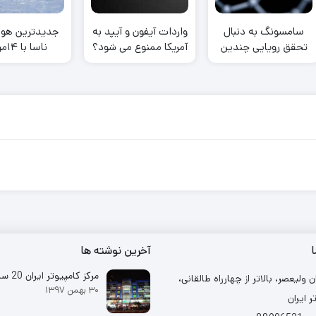
سامسونگ به دنبال
واردات آیفون و آیپد به
جدیدترین هوا
تحقق رویایی چندین
آمریکا ممنوع می شود؟
ناسا 
ساله؛ اولین باتری
الکتریکی پرواز 
تجاری گرافینی سال
آینده رسماً معرفی
می‌شود
ا
آخرین نوشته ها
مرکز کامپیوتر ایران 20 ساله شد
ن ولیعصر، بالاتر از چهارراه طالقانی،
۳۰ بهمن ۱۳۹۷
ر ایران