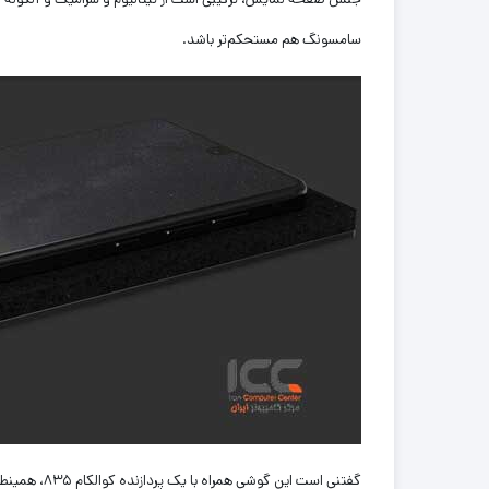
سامسونگ هم مستحکم‌تر باشد.
گفتنی است این گوشی همراه با یک پردازنده کوالکام ۸۳۵، همینطور ۴ گیگابایت رم، و ۱۲۸ گیگابایت حافظه عرضه می‌شود.