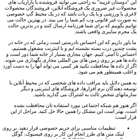
این “دوستان غریبه” به راحتی می توانند فروشنده یا بازاریاب های
محصولات غیر ضروری یک فروشگاه آنلاین، فروشندگان محصولات
لاغری یا ورزشی و یا یک ربات باشد که در یک محیط گپ خصوصی
به صورت غیر قانونی وب کم شما را می بیند. در بهترین حالت می
توانیم بگوییم که برای شما هرزنامه ارسال کنند و در بدترین حالت
یک مجرم سایبری واقعی باشند.
ما باور داریم که این احساس نادرستی است زمانی که در خانه در
پشت چندین درب بسته نشسته ایم و با اینترنت مشغول هستیم،
احساس نا امنی کنیم. جهان مجازی بسیار از خانه شما دور است و
داده ها هم بر روی زمین های بین المللی مجازی نگهداری می شوند.
اگر از داده ها محافظت نکنید هر کسی می تواند آنها را به دست آورد
و اغلب همینطور هم می شود.
به همین دلایل باید مراقب داده های شخصی که در محیط آنلاین با
توسعه دهندگان نرم افزارها، فروشگاه های اینترنتی و دیگر
سازمانهای شخص ثالث به اشتراک می گذارید باشید.
اگر هنوز هم شبکه اجتماعی مورد استفاده تان محافظت نشده
است، بهتر است این مشکل را همین حالا حل کنید. مراحل از این
قرار است:
تنظیمات مناسبی برای حریم خصوصی قرار دهید. بر روی
لینک متن های طرز انجام این کار بر روی فیسبوک، گوگل