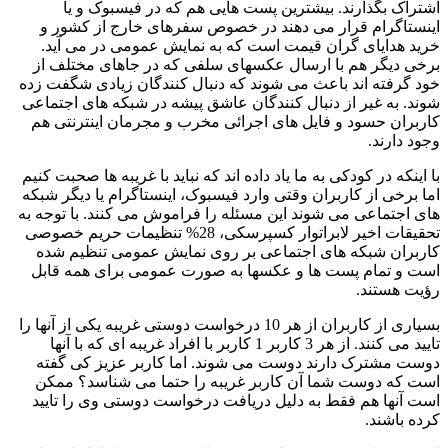
اشتراک بگذارند. بیشترین پست هایی هم که در فیسبوک و یا
اینستاگرام قرار می دهند در خصوص سفرهای خارج از کشور و
خرید هدایای گران قیمت است که به نمایش عمومی در می آید.
برخی دیگر هم با ارسال عکسهای سلفی که در جاهای مختلف از
خود گرفته اند باعث می شوند که دنبال کنندگان زیادی شگفت زده
شوند. به غیر از دنبال کنندگان عاشق پیشه در شبکه های اجتماعی
کاربران حسود و فایل های اجرائی مخرب و مجرمان اینترنتی هم
وجود دارند.
با اینکه در کودکی به ما یاد داده اند که نباید با غریبه ها صحبت کنیم
اما برخی از کاربران وقتی وارد فیسبوک، اینستاگرام یا دیگر شبکه
های اجتماعی می شوند این مسئله را فراموش می کنند. با توجه به
تحقیقات اخیر لابراتوار کسپرسکی، 28% تنظیمات حریم خصوصی
کاربران شبکه های اجتماعی بر روی نمایش عمومی تنظیم شده
است و تمام پست ها و عکسها به صورت عمومی برای همه قابل
رؤیت هستند.
بسیاری از کاربران از هر 10 درخواست دوستی غریبه یکی از آنها را
تایید می کنند. از هر 3 کاربر 1 کاربر با افراد غریبه ای که با آنها
دوست مشترک دارند دوست می شوند. اما کاربر عزیز کی گفته
است که دوست شما آن کاربر غریبه را حتما می شناسد؟ ممکن
است آنها هم فقط به دلیل دریافت درخواست دوستی وی را تایید
کرده باشند.