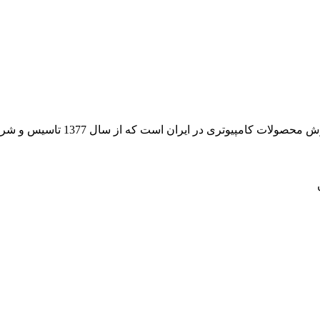
 از سال 1377 تاسیس و شروع به فعالیت در حوزه IT در قلب شهر تهران نموده است.