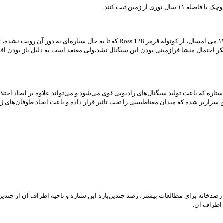
 از زمین ثبت کنند.
-رصدخانه Arecibo در پورتوریکو سیگنال‌های عجیبی را در تاریخ ۱۲ می امسال، از کوت
نکر احتمال منشا فرازمینی بودن این سیگنال نشد،ولی معتقد است به دلیل باز بودن ا
اره که باعث تولید سیگنال‌های رادیویی قوی می‌شود و می‌تواند علاوه بر ایجاد اختلا
ن سرازیر شده که میدان مغناطیسی را تحت تاثیر قرار داده و باعث ایجاد طوفان‌ها
 رصدخانه برای مطالعات بیشتر، رصد چندین‌باره این ستاره و ناحیه اطراف آن از چن
 اطراف آن.