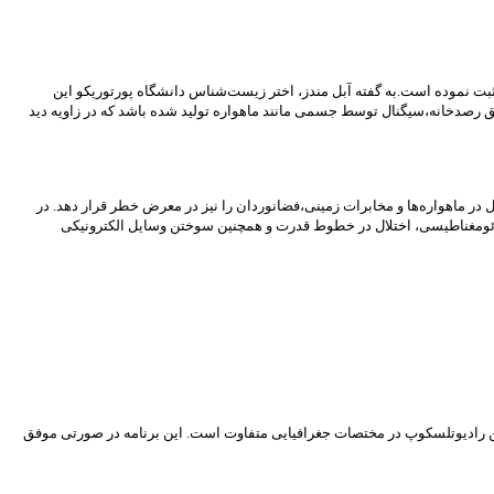
وله قرمز Ross 128 که تا به حال سیاره‌ای به دور آن رویت نشده، ثبت نموده است.به گفته آبل مندز، اختر زیست‌شناس دانشگاه پورتوریکو این
فق رصدخانه،سیگنال توسط جسمی مانند ماهواره تولید شده باشد که در زاویه دید
ل در ماهواره‌ها و مخابرات زمینی،فضانوردان را نیز در معرض خطر قرار دهد. در
ی ژئومغناطیسی، اختلال در خطوط قدرت و همچنین سوختن وسایل الکترونیکی
دین رادیوتلسکوپ در مختصات جغرافیایی متفاوت است. این برنامه در صورتی موفق