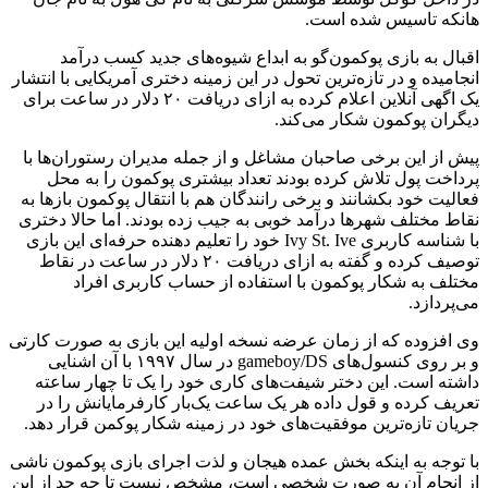
هانکه تاسیس شده است.
اقبال به بازی پوکمون‌گو به ابداع شیوه‌های جدید کسب درآمد
انجامیده و در تازه‌ترین تحول در این زمینه دختری آمریکایی با انتشار
یک اگهی آنلاین اعلام کرده به ازای دریافت ۲۰ دلار در ساعت برای
دیگران پوکمون شکار می‌کند.
پیش از این برخی صاحبان مشاغل و از جمله مدیران رستوران‌ها با
پرداخت پول تلاش کرده بودند تعداد بیشتری پوکمون را به محل
فعالیت خود بکشانند و برخی رانندگان هم با انتقال پوکمون بازها به
نقاط مختلف شهرها درآمد خوبی به جیب زده بودند. اما حالا دختری
با شناسه کاربری Ivy St. Ive خود را تعلیم دهنده حرفه‌ای این بازی
توصیف کرده و گفته به ازای دریافت ۲۰ دلار در ساعت در نقاط
مختلف به شکار پوکمون با استفاده از حساب کاربری افراد
می‌پردازد.
وی افزوده که از زمان عرضه نسخه اولیه این بازی به صورت کارتی
و بر روی کنسول‌های gameboy/DS در سال ۱۹۹۷ با آن اشنایی
داشته است. این دختر شیفت‌های کاری خود را یک تا چهار ساعته
تعریف کرده و قول داده هر یک ساعت یک‌بار کارفرمایانش را در
جریان تازه‌ترین موفقیت‌های خود در زمینه شکار پوکمن قرار دهد.
با توجه به اینکه بخش عمده هیجان و لذت اجرای بازی پوکمون ناشی
از انجام آن به صورت شخصی است، مشخص نیست تا چه حد از این