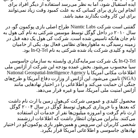
ایده استقبال شود، اما به نظر می‌رسد استفاده از دیگر افراد برای
انجام این بازی برای کسانی که به علت کمبود وقت زیاد نمی‌توانند
برای این کار وقت بگذارند مفید باشد.
گفتنی است شرکت Niantic Labs طراح اصلی بازی پوکمون گو، در
سال ۲۰۱۰ در داخل گوگل توسط موسس شرکتی به نام کی هول به
نام جان هانکه تاسیس شده است. شرکت کی هول یک دهه قبل در
زمینه رسیدگی به ماهواره‌های نظامی فعال بود. یکی از حامیان
اولیه و کلیدی شرکت یاد شده شرکتی به نام In-Q-Tel بود.
In-Q-Tel یک شرکت سرمایه‌گذاری وابسته به سازمان جاسوسی
سیا محسوب می‌شود. بخش عمده بودجه این شرکت از آژانس ملی
اطلاعات مکانی آمریکا یا National Geospatial-Intelligence Agency
(NGA) تامین می‌شود. این آژانس از وزارت دفاع آمریکا و طرح‌های
جنگی آن حمایت می‌کند و اطلاعاتی را در اختیار نهادهایی مانند
آژانس امنیت ملی آمریکا، سیا و غیره قرار می‌دهد.
محصول کلیدی و عمومی شرکت کی‌هول زمین یا ارث نام داشت
که بعدها و با خریداری کی‌هول توسط گوگل در سال ۲۰۰۴ گوگل
ارث نام گرفت و امروزه میلیون‌ها نفر از خدمات آن استفاده
می‌کنند. بنابراین می‌توان انتظار داشت که اطلاعات ارزشمند
شخصی کاربران این سرویس و همین‌طور بازی پوکمون‌گو در اختیار
نهادهای جاسوسی و اطلاعاتی آمریکا قرار بگیرد.