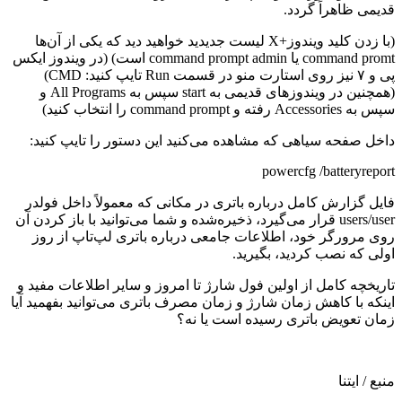
قدیمی ظاهراً گردد.
(با زدن کلید ویندوز+X لیست جدیدید خواهید دید که یکی از آن‌ها
command promt یا command prompt admin است) (در ویندوز ایکس
پی و ۷ نیز روی استارت منو در قسمت Run تایپ کنید: CMD)
(همچنین در ویندوزهای قدیمی به start سپس به All Programs و
سپس به Accessories رفته و command prompt را انتخاب کنید)
داخل صفحه سیاهی که مشاهده می‌کنید این دستور را تایپ کنید:
powercfg /batteryreport
فایل گزارش کامل درباره باتری در مکانی که معمولاً داخل فولدر
users/user قرار می‌گیرد، ذخیره‌شده و شما می‌توانید با باز کردن آن
روی مرورگر خود، اطلاعات جامعی درباره باتری لپ‌تاپ از روز
اولی که نصب کردید، بگیرید.
تاریخچه کامل از اولین فول شارژ تا امروز و سایر اطلاعات مفید و
اینکه با کاهش زمان شارژ و زمان مصرف باتری می‌توانید بفهمید آیا
زمان تعویض باتری رسیده است یا نه؟
منبع / ایتنا