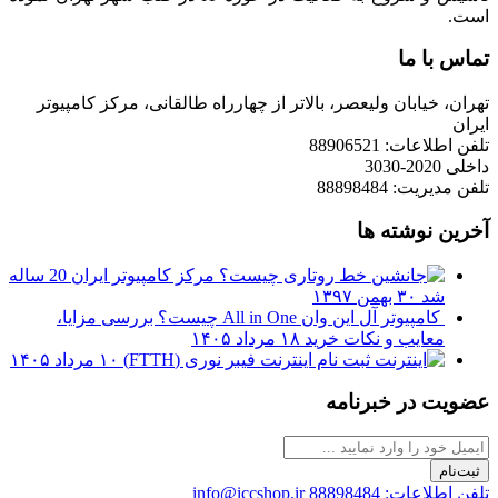
است.
تماس با ما
تهران، خیابان ولیعصر، بالاتر از چهارراه طالقانی، مرکز کامپیوتر
ایران
تلفن اطلاعات: 88906521
داخلی 2020-3030
تلفن مدیریت: 88898484
آخرین نوشته ها
مرکز کامپیوتر ایران 20 ساله
شد
۳۰ بهمن ۱۳۹۷
کامپیوتر آل این وان All in One چیست؟ بررسی مزایا،
معایب و نکات خرید
۱۸ مرداد ۱۴۰۵
ثبت نام اینترنت فیبر نوری (FTTH)
۱۰ مرداد ۱۴۰۵
عضویت در خبرنامه
ثبت‌نام
تلفن اطلاعات: 88898484
info@iccshop.ir