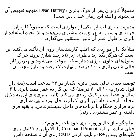
معمولاً کاربران پس از مرگ باتری / Dead Battery متوجه تعویض آن
می‌شوند و البته این زمان خیلی دیر است!
مدیریت باتری لپ‌تاپ یکی از مواردی است که معمولاً کاربران
حرفه‌ای و سیار به آن اهمیت بیشتری می‌دهند و لذا نحوه استفاده از
باتری بر طول عمر آن تأثیر مستقیم می‌گذارد.
مثلاً یکی از مواردی که اغلب کارشناسان روی آن تأکید می‌کنند این
است که هرگز نگذارید باطری زیر ۵ درصد شارژ برود، چراکه
سلول‌های حاوی انرژی دچار سکته موقت می‌شوند و بهترین کار
خالی شدن باتری تا ۱۰ درصد و نهایت ۷ درصد و شارژ مجدد آن
است.
توصیه بعدی خالی شدن باتری یک‌بار در ۲۴ ساعت است (یعنی از
فول شارژ به ۱۰ الی ۷ درصد) که این کار به عمر مفید باتری تا ۳
سال و بعضاً بیشتر کمک زیادی می‌کند. (البته باتری‌های اپل به دلایل
مختلف ازجمله داشتن باتری بک آپ داخل بورد و بهینه‌سازی
نرم‌افزاری همگام با برنامه‌های داخل سیستم‌عامل، با بقیه فرق
داشته و عمر بیشتری دارند.)
اما چگونه از حال‌وروز باتری خود باخبر شویم؟
خیلی ساده. برنامه Command Prompt را بالا بیاورید. (کلیک روی
کلیدهای ویندوز+R) و تایپ کردن CMD روی آن تا صفحه داس