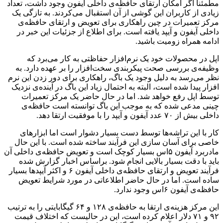
مطمئنا اگر امکان ارتقای حافظه‌ی داخلی آیفون وجود داشت، تعداد
زیادی از کاربران این گوشی از آن استقبال می‌کردند. به تازگی یک
مرکز تعمیرات در چین راهکاری برای تعویض و ارتقای حافظه‌ی
داخلی آیفون و آیپد یافته است. برای اطلاع از جزئیات این خبر در
ادامه همراه زومیت باشید.
اپل در محصولات خود یک نرم‌افزار حفاظتی به کار می‌برد که
وظیفه‌ی بررسی صحت پیکربندی سخت‌افزار را بر عهده دارد. به
نظر می‌رسد به دلیل وجود یک باگ، راهکاری برای دور زدن این نرم
افزار پیدا شده است، البته به احتمال زیاد این باگ در آینده‌ی نزدیک
توسط اپل رفع خواهد شد. اما در حال حاضر یک مرکز تعمیرات
چینی مدعی شده که به موجب این باگ توانسته است حافظه‌ی
داخلی بیش از ۷۰ عدد آیفون و آیپد را با موفقیت ارتقا دهد.
کار با این تراشه‌ها توسط دست بسیار دشوار است اما ابزارهای
خاصی برای آسان سازی این فرآیند ساخته شده است. با این حال
مادربرد آیفون ۵اس بسیار کوچک است و تعویض حافظه‌ی داخلی آن
باید با دقت بسیار بالایی انجام شود. براساس اخبار گزارش شده
فرآیند تعویض و ارتقای حافظه‌ی‌ داخلی آیفون ۶ و اکثر آیپدها بسیار
ساده است. اما در حال حاضر اطلاعاتی در مورد شرایط تعویض
حافظه‌ی آیفون ۶اس وجود ندارد.
این مرکز هزینه‌ی ارتقا به حافظه‌ی ۱۲۸ و ۶۴ گیگابایتی را به ترتیب
۹۲ و ۷۱ دلار اعلام کرده است، این در حالیست که اختلاف قیمت