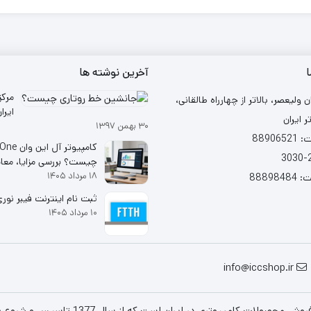
ا
آخرین نوشته ها
مرکز
ن ولیعصر، بالاتر از چهارراه طالقانی،
ر ایران
۳۰ بهمن ۱۳۹۷
شد
88906
کامپیوتر آل ا
چیست؟ بررسی مزایا، معا
۱۸ مرداد ۱۴۰۵
خرید
88898
ثبت نام اینترنت فیبر نوری (TH
۱۰ مرداد ۱۴۰۵
info@iccshop.ir
است که از سال 1377 تاسیس و شروع به فعالیت در حوزه IT در قلب شهر تهران نموده است.