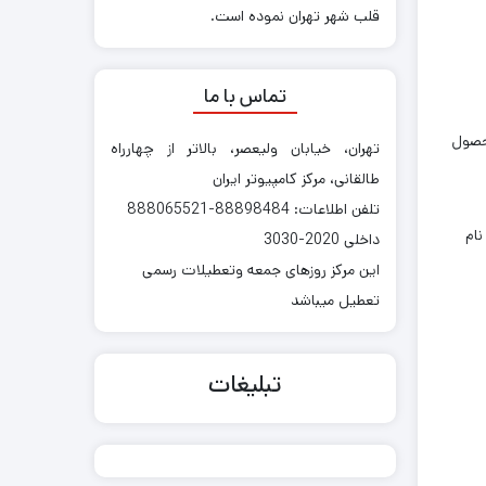
قلب شهر تهران نموده است.
تماس با ما
این محصول
تهران، خیابان ولیعصر، بالاتر از چهارراه
طالقانی، مرکز کامپیوتر ایران
تلفن اطلاعات: 88898484-888065521
را در این زمینه منتشر کرد. این مرکز توضیح داد گوشی هوشمند SM-A9100 با نام
داخلی 2020-3030
این مرکز روزهای جمعه وتعطیلات رسمی
تعطیل میباشد
تبلیغات