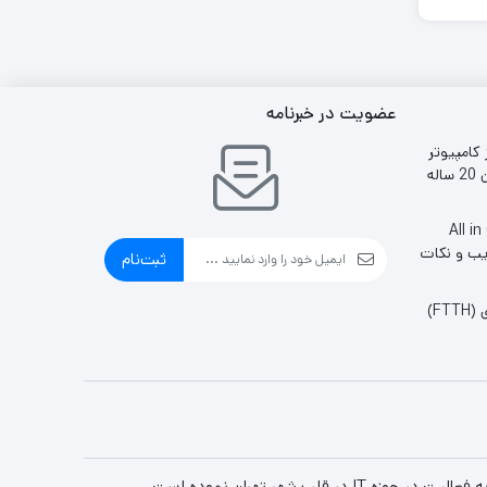
عضویت در خبرنامه
 کامپیوتر
ایران 20 ساله
ین وان All in One
یب و نکات
ثبت‌نام
FT)