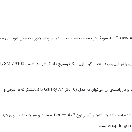
چند هفته قبل منابع آگاه اعلام کردند گوشی هوشمند Galaxy A9 Pro سامسونگ در دست ساخت است. در آن زمان هنوز مشخص نبود 
مرکز استانداردسازی GFXBench سرانجام آخرین اطلاعات دقیق 
این گوشی هوشمند نمایشگر ۶ اینچی را در خود جا داده است و در راستای آن می‌توان به مدل Galaxy A7 (2016) با نمایشگر ۵٫۵ اینچی و
برای این گوشی جدید پردازنده هشت هسته‌ای در نظر گرفته شده است که هسته‌های آن از نوع Cortex-A72 هستند و هر هسته با توان ۱٫۸