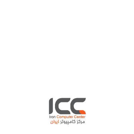
درباره ما :
مرکز کامپیوتر ایران یکی از بزرگترین و معتبرترین مراکز توزیع و فروش
محصولات کامپیوتری در ایران است که از سال 1377 تاسیس و شروع به
فعالیت در حوزه IT در قلب شهر تهران نموده است.
تماس با ما
تهران، خیابان ولیعصر، بالاتر از چهارراه طالقانی، مرکز کامپیوتر ایران
تلفن اطلاعات: 88906521
داخلی 2020-3030
تلفن مدیریت: 88898484
آخرین نوشته ها
مرکز کامپیوتر ایران 20 ساله شد