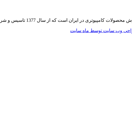
 از سال 1377 تاسیس و شروع به فعالیت در حوزه IT در قلب شهر تهران نموده است.
حی وب سایت توسط ماه سایت