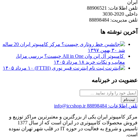
ایران
تلفن اطلاعات: 88906521
داخلی 2020-3030
تلفن مدیریت: 88898484
آخرین نوشته ها
مرکز کامپیوتر ایران 20 ساله
شد
۳۰ بهمن ۱۳۹۷
کامپیوتر آل این وان All in One چیست؟ بررسی مزایا،
معایب و نکات خرید
۱۸ مرداد ۱۴۰۵
ثبت نام اینترنت فیبر نوری (FTTH)
۱۰ مرداد ۱۴۰۵
عضویت در خبرنامه
ثبت‌نام
تلفن اطلاعات: 88898484
info@iccshop.ir
مرکز کامپیوتر ایران یکی از بزرگترین و معتبرترین مراکز توزیع و
فروش محصولات کامپیوتری در ایران است که از سال 1377
تاسیس و شروع به فعالیت در حوزه IT در قلب شهر تهران نموده
است.