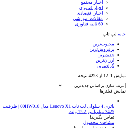
اخبار مجتمع
اخبار فناوری
اخبار اقتصادی
مقالات آموزشی
60 ثانیه فناوری
خانه
لپ تاپ
محبوب‌ترین
پرفروش‌ترین
جدیدترین
ارزان‌ترین
گران‌ترین
Sorted
نمایش 1–12 از 4253 نتیجه
by
latest
نمایش فیلترها
باتری 4 سلولی لپ تاپ Lenovo X1 مدل 00HW018 | ظرفیت
3425 میلی‌آمپر 15.2 ولت
تماس بگیرید!
مشاهده محصول
فروشنده: پارس لپ تاپ