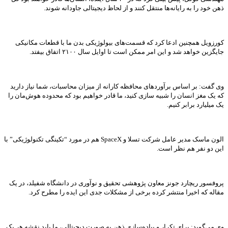
ذهن خود را به رایانه‌ها منتقل کنند و از لحاظ دیجیتالی جاودانه شوند.
کورزویل همچنین ادعا کرد که قسمت‌های بیولوژیکی بدن ما با قطعات مکانیکی
جایگزین خواهد شد و این امر ممکن است تا اوایل سال ۲۱۰۰ اتفاق بیفتد.
وی گفت: بر اساس برآوردهای محافظه کارانه از میزان محاسبات، شما نیاز دارید
که یک مغز انسان را شبیه سازی کنید، ما قادر خواهیم بود که محدوده هوش‌مان را
یک میلیارد برابر کنیم.
الون ماسک مدیر عامل شرکت تسلا و SpaceX هم در مورد “تکینگی تکنولوژیکی” با
این دو نفر هم نظر است.
پروفسور ریچارد جونز معاون پژوهشی تحقیق و نوآوری در دانشگاه شفیلد، در یک
مقاله که اخیرا منتشر کرده برخی از مشکلات جدی این ایده را مطرح کرد.
وی می‌گوید: برای تکرار و پیاده‌سازی ذهن به صورت دیجیتالی، ما باید نقشه هر یک