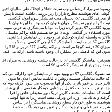
ریموند سونیرا، کارشناس وب سایت DisplayMate، طی سالیان اخیر
گوشی های هوشمند مطرح بازار را زیر بررسی داشته است. تا پیش
از معرفی گلکسی S7، دیسپلی‌میت نمایشگر سوپرآمولد گلکسی
نوت 5 را بهترین نمایشگر جهان عنوان کرده بود. اما این عنوان با
ورود گلکسی S7 تغییر کرده زیرا نه تنها با نمایشگری به خوبی نمونه
مورد استفاده در گلکسی نوت 5 مواجه هستیم بلکه تراکم پیکسلی
بالاتر به واسطه اندازه کوچک‌تر نیز وجود دارد. نمایشگر 5.1 اینچی
گلکسی S7 در مقایسه با نمایشگر 5.7 اینچی گلکسی نوت 5 به
میزان 20 درصد کوچک‌تر است و تراکم پیکسل 577 در برابر 518 را
بدون این که کاهشی در عملکرد آن وجود داشته باشد، ارائه می کند.
همچنین، نمایشگر گلکسی S7 در حالت بیشینه روشنایی به میزان 24
رصد روشن‌تر از نمایشگر گلکسی S6 است.
سامسونگ گلکسی S7 دو بهبود مهم در نمایشگر خود را ارائه می کند
که حالت نمایشگر همیشه روشن با قابلیت نمایش اعلان ها بدون
تاثیر جدی بر عمر باتری یکی از آنها محسوب می شود. گزینه دوم که
جذابتر نیز است حالت کنترل روشنایی خودکار شخصی سازی شده
است که تنظیمات مختلف کاربر در یک نور محیطی خاص را فرا
گرفته و به یاد می آورد. این ویژگی مفید است زیرا نه تنها گوشی
هوشمند به طور خودکار سطح روشنایی نمایشگر را بر اساس
شرایط نور فعلی و ترجیحات کاربر تغییر می دهد بلکه به حفظ
انرژی نیز کمک می کند.