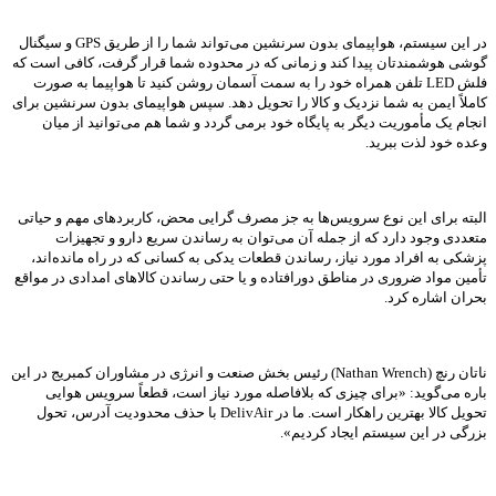
در این سیستم، هواپیمای بدون سرنشین می‌تواند شما را از طریق GPS و سیگنال
گوشی هوشمندتان پیدا کند و زمانی که در محدوده شما قرار گرفت، کافی است که
فلش LED تلفن همراه خود را به سمت آسمان روشن کنید تا هواپیما به صورت
کاملاً ایمن به شما نزدیک و کالا را تحویل دهد. سپس هواپیمای بدون سرنشین برای
انجام یک مأموریت دیگر به پایگاه خود برمی گردد و شما هم می‌توانید از میان
وعده خود لذت ببرید.
البته برای این نوع سرویس‌ها به‌ جز مصرف گرایی محض، کاربردهای مهم و حیاتی
متعددی وجود دارد که از جمله آن می‌توان به رساندن سریع دارو و تجهیزات
پزشکی به افراد مورد نیاز، رساندن قطعات یدکی به کسانی که در راه مانده‌اند،
تأمین مواد ضروری در مناطق دورافتاده و یا حتی رساندن کالاهای امدادی در مواقع
بحران اشاره کرد.
ناتان رنچ (Nathan Wrench) رئیس بخش صنعت و انرژی در مشاوران کمبریج در این
باره می‌گوید: «برای چیزی که بلافاصله مورد نیاز است، قطعاً سرویس هوایی
تحویل کالا بهترین راهکار است. ما در DelivAir با حذف محدودیت آدرس، تحول
بزرگی در این سیستم ایجاد کرد‌یم».