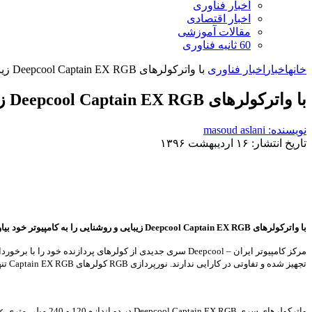
اخبار فناوری
اخبار اقتصادی
مقالات آموزشی
60 ثانیه فناوری
خانه
اخبار
اخبار فناوری
با واترکولرهای Deepcool Captain EX RGB زیبایی و روشنایی را به کامپیوتر خود بیاورید
با واترکولرهای Deepcool Captain EX RGB زیبایی و روشنایی را به کامپیوتر خود بیاورید
نویسنده: masoud aslani
تاریخ انتشار: ۱۶ اردیبهشت ۱۳۹۶
با واترکولرهای Deepcool Captain EX RGB زیبایی و روشنایی را به کامپیوتر خود بیاورید
تجهیز شده و تفاوتی در کارایی ندارند. نورپردازی RGB کولرهای Captain EX RGB تنها به واتربلاک محدود نمی شود و همراه آنها یک نوار LED اضافی به منظور نصب داخل کیس نیز ارائه می شود.