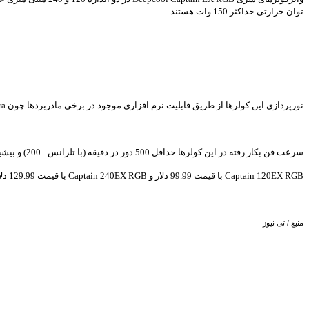
توان حرارتی حداکثر 150 وات هستند.
نورپردازی این کولرها از طریق قابلیت نرم افزاری موجود در برخی مادربردها چون Aura ایسوس قابل کنترل است. در صورتی که مادربرد شما چنین ویژگی نداشته باشد، می توانید از کنترل سیمی خود کولر استفاده کنید.
سرعت فن بکار رفته در این کولرها حداقل 500 دور در دقیقه (با تلرانس ±200) و بیشینه سرعت آنها 1800 دور در دقیقه (با تلرانس ±10%) ذکر شده است و آلودگی صوتی آنها بسته به سرعت حداقل 17.6 dBA و حداکثر 31.3 dBA اندازه گیری شده است.
Captain 120EX RGB با قیمت 99.99 دلار و Captain 240EX RGB با قیمت 129.99 دلار از ماه آینده عرضه می شود.
منبع / تی نیوز