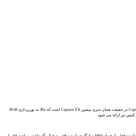
مرکز کامپیوتر ایران – Deepcool سری جدیدی از کولرهای پردازنده خود را با برخورداری از نورپردازی RGB LED قابل شخصی سازی معرفی کرد. سری جدید Captain EX RGB در حقیقت همان سری پیشین Captain EX است که حالا به نورپردازی RGB
واترکولرهای سری Deepcool Captain EX RGB در دو اندازه 120 و 240 میلی متری عرضه می شوند که بسته به مدل یک یا دو فن دارند. این کولرها با تمامی سوکت های پردازنده فعلی از جمله AM4 سازگاری دارند و قادر به خنک نگه داشتن تراشه های با