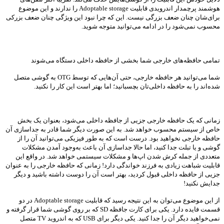
هوشمند پرچمدار اندرویدی قابلیت Adoptable storage را ندارند و این موضوع
برای‌شان چنان ضعف بزرگی نیست. این که چرا نبود این ویژگی چنان ضعف بزرکی
محسوب نمی‌شود را در ادامه می‌توانید متوجه شوید.
تمامی حافظه‌های خارجی شما بخشی از حافظه داخلی دستگاه می‌شوند
شما می‌توانید هر حافظه خارجی، حتی آن‌هایی که توسط OTG به گوشی متصل
شده‌اند را به حافظه داخلی‌تان بچسبانید؛ اما بهتر است این کار را نکنید.
زمانی که یک حافظه خارجی جزیی از جافظه داخلی می‌شود، بعنوان یک بخش
خاص از سیستم محسوب خواهد شد. به این صورت دیگر شما قادر به جداسازی آن
حافظه خارجی نخواهید بود. درست است که به طور فیزیکی می‌توانید آن را از
گوشی و یا تبلت جدا کنید، اما حالا جداسازی آن باعث به‌وجود آمدن مشکلات
متعددی از جمله کرش شدن اپ‌ها و مشکلات سیستمی خواهد شد. در واقع این
قابلیت شباهت زیادی به فرزند خواندگی دارد! زمانی که حافظه خارجی را به عنوان
جزیی از حافظه داخلی قبول کردید، بهتر است آن را دوست داشته باشید و دیگر
جدایش نکنید!
از این موضوع می‌توان به این نتیجه رسید که قابلیت Adoptable storage در دو
قسمت فایده دارد. یکی برای کارت جافظه SD که بر روی گوشی شما قرار گرفته و
نمی‌خواهید دیگر آن را جدا کنید. یکی دیگر برای USB که به اندروید TV متصل