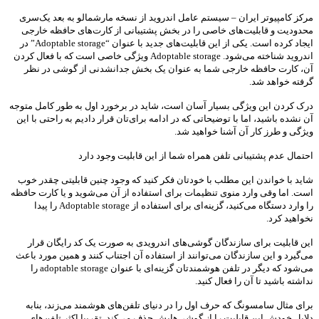
مرکز کامپیوتر ایران – سیستم عامل اندروید از نسخه مارشمالو به بعد یک‌سری
محدودیت‌ و قابلیت‌های خاصی را در بخش پشتیبانی از کارت‌های حافظه خارجی
ایجاد کرده است. یکی از این قابلیت‌های جدید با عنوان “Adoptable storage” در
اندروید شناخته می‌شود. Adoptable storage ویژگی خاصی است که با فعال کردن
آن، کارت حافظه خارجی شما به عنوان یک بخش جدانشدنی از گوشی در نظر
گرفته خواهد شد.
درک کردن این ویژگی بسیار آسان است، شاید در برخورد اول به طور کامل متوجه
آن نشده باشید، اما با توضیحاتی که در ادامه برای‌تان قرار دادیم به راحتی با این
ویژگی و طرز کار آن آشنا خواهید شد.
احتمال عدم پشتیبانی تلفن همراه شما از این قابلیت وجود دارد
شاید با خواندن این مطلب با خودتان فکر کنید که وجود چنین قابلیتی چقدر خوب
است. اما وقی وارد منوی تنظیمات برای استفاده از آن می‌شوید و یا کارت حافظه
را وارد دستگاه می‌کنید، گزینه‌ای برای استفاده از Adoptable storage را پیدا
نخواهید کرد.
این قابلیت برای سازندگان گوشی‌های اندرویدی به صورت یک کد رایگان قرار
می‌گیرد و این سازندگان می‌توانند از استفاده آن اجتناب کنند و همین مورد باعث
می‌شود که دیگر در ‌تلفن‌ هوشمندتان گزینه‌ای با عنوان adoptable storage را
نداشته باشید تا آن را فعال کنید.
برای مثال سامسونگ که حرف اول را در دنیای تلفن‌های هوشمند می‌زند، بنابه
دلایل خودش این قابلیت را از گوشی‌هایش حذف می‌کند. تقریبا اکثر تلفن‌های