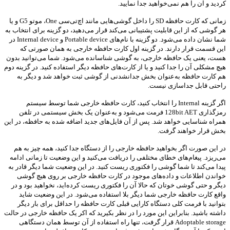
کردید و آن را هم نمی‌خواهید جدا نمایید.
زمانی که کارت حافظه SD را داخل گوشی‌هایی مانند اچ‌تی‌سی One، موتو G5 و یا
هر گوشی که از این قابلیت پشتیبانی می‌کند قرار می‌دهید، دو گزینه برای انتخاب به
شما نشان داده می‌شود. دو گزینه با نام‌های Portable device و Internal device در
این قسمت قرار دارند. در گزینه اول کارت حافظه خارجی به همان صورتی که
هست، یعنی یک حافظه خارجی، به گوشی شناسانده می‌شود. شما می‌توانید بدون
هیچ مشکلی آن را جدا کنید و یا از کارت‌های حافظه دیگر استفاده کنید. در گزینه دوم
هم کارت حافظه به‌عنوان بخش جدانشدنی از گوشی ثبت خواهد شد و دیگر به
راحتی قابل جداسازی نیست.
اگر گزینه Internal را انتخاب کنید، کارت حافظه خارجی شما توسط سیستم
رمزگذاری 128bit AET فرمت می‌شود و به‌عنوان یک بخش سیستمی در تلفن
همراه شناسایی خواهد شد. پس از آن فایل‌های جدید اضافه شده به حافظه، در این
بخش قرار خواهند گرفت.
در این صورت اگر بخواهید حافظه خارجی را از دستگاه جدا کنید، همه چیز به هم
می‌ریزد. پیغام‌‌های خطای مختلفی را دریافت می‌کنید و این وضعیت تا زمانی ادامه
پیدا می‌کند تا شما گوشی را فکتوری ریست کنید. در این وضعیت شما دیگر قادر به
خواندن اطلاعات و داده‌های موجود در کارت حافظه خارجی بر روی هیچ گوشی
دیگر و حتی گوشی خوتان که حالا آن را فکتوری ریست کرده‌اید، نخواهید بود و در
واقع کارت حافظه خارجی شما دیگر بلا استفاده می‌شود. در این وضعیت شاید
بتوانید با فرمت کلی دستگاه کارایی قبلی کارت حافظه را حداقل برای بار دیگر
داشته باشید. بنابراین این مورد را در نظر بکیرید که اکر یک حافظه خارجی در حالت
Adoptable storage قرار گرفت، تنها راه استفاده از آن توسط همان دستگاهی