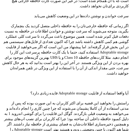
است که با آن همگام شده است؛ در غیر این صورت کارت حافظه خارجی هیچ
کاربردی برای‌تان نخواهد داشت.
سرعت خواندن و نوشتن داده‌ها در این وضعیت کاهش می‌یابد
اگر زمانی که حافظه خارجی‌تان را به حافظه داخلی متصل کردید یک بنچمارک
بگیرید، متوجه می‌شوید که سرعت نوشتن و خواندن اطلاعات در حافظه به نسبت
دفعات قبل کم‌تر شده است. همین موضوع باعث می‌گردد تا سرعت کلی عملکرد
گوشی هم کمی کاهش داشته باشد چرا که اکنون تعدادی از فایل‌های سیستمی هم
در این بخش قرار گرفته‌اند. اما پیشنهاد من این است که اگر می‌خواهید از قابلیت
Adoptable storage استفاده کنید، حتما با یک کارت حافظه پرسرعت این کار را
انجام دهید. مثلا کارت‌های حافظه Class 10 و یا UHS بهترین گزینه‌های موجود برای
بهره بردن از این ویژگی هستند. در آخر این را بهتر است بدانید که به هر حال کاهش
سرعت، حتی مقدار اندکی از آن را با استفاده از این ویژگی در تلفن‌ همراه‌تان
حواهید داشت.
آیا واقعا استفاده از قابلیت Adoptable storage فایده زیادی دارد؟
راستش را بخواهید این قضیه برای اکثر کاربران به این صورت بوده که پس از
مدتی استفاده از آن کاملا پشیمان می‌شوند که چرا چنین کاری را انجام داده‌اند و
می‌خواهند به وضعیت قبلی بازگردند. گوگل این قابلیت را برای گوشی اندروید 1 به
دلیل کمبود حافظه داخلی آن ساخته بود؛ چرا که کاربران برای نصب اپ‌های بیشتر
و همچنین ذخیره‌سازی اطلاعات‌شان به فضای بیشتری از حافظه نیاز داشتند. اگر
شما هم‌ اکنون با چنین وضعیتی روبه‌رو هستید بهتر است Adoptable storage را