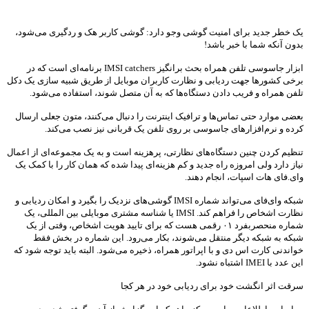
یک خطر جدید برای امنیت گوشی وجو دارد: گوشی کاربر هک و ردگیری می‌شود،
بدون آنکه شما با خبر باشد!
ابزار جاسوسی تلفن همراه بحث برانگیز IMSI catchers برنامه‌ای است که در
برخی کشورها جهت ردیابی و نظارت کاربران موبایل از طریق شبیه سازی یک دکل
تلفن همراه و فریب دادن دستگاه‌ها که به آن متصل شوند، استفاده می‌شود.
بعضی موارد حتی تماس‌ها و ترافیک اینترنت را دنبال می‌کنند، متون جعلی ارسال
کرده و نرم‌افزارهای جاسوسی بر روی تلفن یک قربانی نیز نصب می‌کند.
تنظیم کردن چنین دستگاه‌های نظارتی، پرهزینه است و به یک مجموعه‌ای از اعمال
نیاز دارد ولی امروزه راه جدید و کم هزینه‌ای پیدا شده که همان کار را با کمک یک
وای.فای هات اسپات، انجام دهند.
شبکه وای‌فای می‌تواند شماره IMSI گوشی‌های نزدیک را بگیرد و امکان ردیابی و
نظارت اشخاص را فراهم کند. IMSI یا شناسه مشتری موبایلی بین المللی، یک
شماره منحصربفرد ۰۱ رقمی هست که برای تایید هویت اشخاص، وقتی از یک
شبکه به شبکه دیگر منتقل می‌شوند، بکار می‌رود. این شماره در بخش فقط
خواندنی کارت اس دی و با اپراتور همراه، ذخیره می‌شود. البته باید توجه شود که
این عدد با IMEI اشتباه نشود.
سرقت اثر انگشت خود برای ردیابی خود در هر کجا