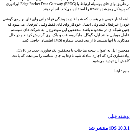
از طریق وای فای بوسیله ارتباط با Edge Packet Data Gateway (EPDG) اپراتوری
که پروتکل رمزشده IPSec را استفاده می‌کند، انجام دهند.
البته اخبار خوبی هم هست که شما قادرید ویژگی فراخوانی وای فای بر روی گوشی
خود را غیرفعال کنید ولی اتصال خودکار وای فای فقط وقتی غیرفعال می‌شود که
چنین شبکه‌ای در محدوده باشد. محققین این موضوع را به شرکت‌های سیستم
عامل موبایل مانند اپل، گوگل، مایکروسافت و بلک بری گزارش کردند و در حال
همکاری با آنها هستند تا از محافظت شماره IMSI اطمینان حاصل کنند.
همچنین اپل به عنوان نتیجه مباحثات با محققین یک فناوری جدید در iOS10
پیاده‌سازی کرد که اجازه مبادله شبه نام‌ها به جای شناسه را می‌دهد، که باعث
کاهش آن تهدید می‌شود.
منبع : ایتنا
نوشته قبلی
iOS 10.3.1 منتشر شد