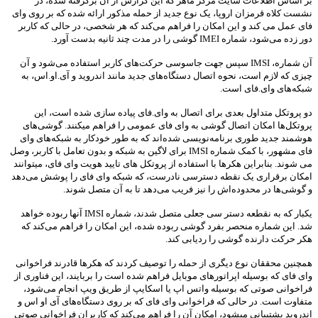
بر اساس اطلاعات سایت مرکز ماهر که این گزارش از آن برگرفته شده، در
نشست کلاه قرمزان اروپا، یک نوع جدید از حمله مذکور ارائه شده که بر روی وای
فای عمل می کند و این امکان را فراهم می‌کند که هر شخصی، در حالی که کاربر
دور زده می‌شود، شماره IMEI گوشی را در مدت چند ثانیه بدست آورد.
آن شماره، IMSI سپس جهت جاسوسی حرکت‌های کاربر استفاده می‌شود و آن
چیزی که لازم است، نحوه اتصال دستگاه‌های جدید مانند اندروید و آی.او.اس، به
شبکه‌های وای.فای است.
دو پروتکل متداول بعدی برای اتصال به وای.فای پیاده سازی شده است، این
پروتکل‌ها امکان اتصال گوشی به وای فای عمومی را فراهم میکنند. گوشی‌های
هوشمند جدید طوری برنامه‌نویسی شده‌اند که به طور خودکار به شبکه‌های وای
فای مشهور، با کمک شماره IMSI برای لاگین به شبکه و بدون تعامل با کاربر، وصل
می شوند. بنابراین هکرها با استفاده از پروتکل های تایید هویت وای فای، میتوانند
امکان برقراری یک نقطه دسترسی نادرست، که شبکه وای فای را پوشش می‌دهد
و گوشی‌ها در محدوده‌اش را نیز فریب می‌دهد تا به آن متصل شوند.
یکبار که به نقطعه دستر سی جعلی متصل شدند، شماره IMSI آنها ربوده خواهد
شد. این شماره منحصر بفرد گوشی ربوده شده، این امکان را فراهم می‌کند که
هکر حرکت دارنده گوشی را ردیابی کند.
همچنین محققان نوع دیگری از حمله را توصیف کردند که هکرها قادرند فراخوانی
وای فای که بوسیله اپراتورهای موبایل فراهم شده است را بربایند، این فناوری از
فراخوانی صوتی که بوسیله واتس اپ یا اسکایپ از طریق ویپ انجام می‌شود،
متفاوت است. در حالی که فراخوانی وای فای که بر روی دستگاه‌های آی او اس و
اندروید پشتیبانی میشود، امکان آن را فراهم می‌کند که کاربران فراخوانی صوتی