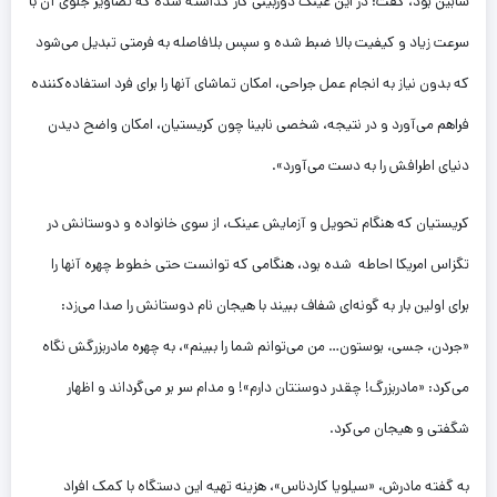
سابین بود، گفت: در این عینک دوربینی کار گذاشته شده که تصاویر جلوی آن با
سرعت زیاد و کیفیت بالا ضبط شده و سپس بلافاصله به فرمتی تبدیل می‌شود
که بدون نیاز به انجام عمل جراحی، امکان تماشای آنها را برای فرد استفاده‌کننده
فراهم می‌آورد و در نتیجه، شخصی نابینا چون کریستیان، امکان واضح دیدن
دنیای اطرافش را به دست می‌آورد».
کریستیان که هنگام تحویل و آزمایش عینک، از سوی خانواده و دوستانش در
تگزاس امریکا احاطه شده بود، هنگامی که توانست حتی خطوط چهره آنها را
برای اولین بار به گونه‌ای شفاف ببیند با هیجان نام دوستانش را صدا می‌زد:
«جردن، جسی، بوستون… من می‌توانم شما را ببینم»، به چهره مادربزرگش نگاه
می‌کرد: «مادربزرگ! چقدر دوستتان دارم»! و مدام سر بر می‌گرداند و اظهار
شگفتی و هیجان می‌کرد.
به گفته مادرش، «سیلویا کاردناس»، هزینه تهیه این دستگاه با کمک افراد