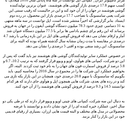
مرکز کامپیوتر ایران_ کمپانی اپل توانست در سه ماه پایانی سال 2016 میلادی، با
کسب سهم 17.8 درصدی بازار گوشی های هوشمند، عنوان برترین تولیدکننده
گوشی هوشمند در جهان را از آن خود کند و این در حالیست که رقیب سنتی این
شرکت یعنی سامسونگ با تصاحب 17.7 درصدی بازار این محصول، در رده دوم
ایستاد. بنابر گزارشی که اخیراً منتشر شده است، اپل توانست در سه ماهه منتهی
به 31 دسامبر، چیزی حدود 78.3 میلیون دستگاه گوشی آیفون را در جهان به فروش
برساند که این رقم برای چشم بادامی ها برابر با 77.5 میلیون دستگاه عنوان شد.
آمار و ارقام نشان می دهد که فروش گوشی های اپل در این بازه زمانی با رشد 4.7
درصدی در مقایسه با مدت زمان مشابه سال گذشته همراه بوده که البته برای
سامسونگ، این رشد منفی بوده و افتی 5 درصدی را نشان می دهد.
در خصوص عملکرد سایر تولیدکنندگان گوشی های هوشمند نیز باید گفت که پس از
این دو شرکت، کمپانی های هوآوی، اوپو و ویوو قرار گرفتند که به ترتیب 10.2، 6.7 و
5.8 درصد از فروش اسمارت فون های جهان را به نام خود ثبت کردند. البته، اگر
بخواهیم عملکرد این شرکت ها را در مجموع در سال 2016 را محاسبه کنیم، باید
بگوییم که سامسونگ با سهم 20.8 درصدی خود، همچنان در این بازار یکه تازی می
کند و در رده های بعدی، شرکت هایی همچون اپل و هوآوی جای دارند که هر کدام
توانستند 14.5 و 9.3 درصد از فروش گوشی های هوشمند را از آن خود کنند.
به دنبال این سه شرکت، کمپانی های چینی اوپو و ویوو قرار دارند که در طی یکی دو
سال اخیر، عملکرد خیره کننده ای را از خود نشان دادند و توانستند با عرضه
محصولاتی در مدل های مختلف و البته قیمت هایی ارزان، بسیاری از رقبای قدیمی
خود در این بازار را کنار بزنند.