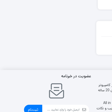
انسان توسط کشف
جدید دانشمندان
عضویت در خبرنامه
 کامپیوتر
ایران 20 ساله
ین وان All in One
یب و نکات
ثبت‌نام