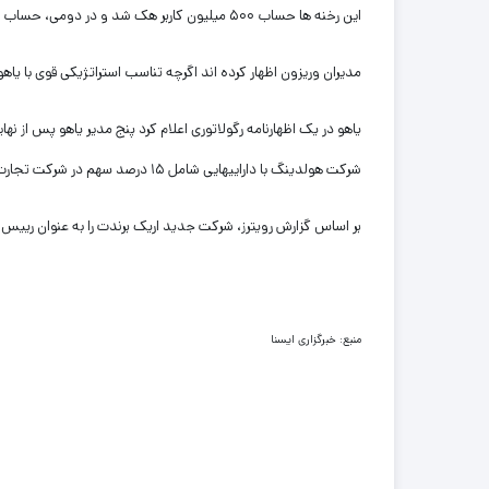
این رخنه ها حساب ۵۰۰ میلیون کاربر هک شد و در دومی، حساب بیش از یک میلیارد کاربر هک شد.
مدیران وریزون اظهار کرده اند اگرچه تناسب استراتژیکی قوی با یاه
یاهو در یک اظهارنامه رگولاتوری اعلام کرد پنج مدیر یاهو پس از نها
شرکت هولدینگ با داراییهایی شامل ۱۵ درصد سهم در شرکت تجارت الکترونیکی چینی علی بابا و ۳۵.۵ درصد سهم در یاهوی ژاپن است.
بر اساس گزارش رویترز، شرکت جدید اریک برندت را به عنوان رییس
منبع: خبرگزاری ایسنا