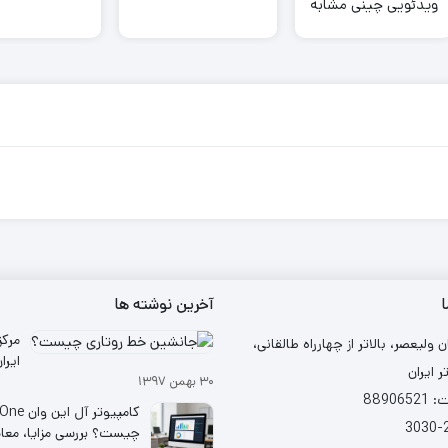
ویدئویی چینی مشابه
کنید
یوتیوب را می‌خرد
ا
آخرین نوشته ها
مرکز
ن ولیعصر، بالاتر از چهارراه طالقانی،
ر ایران
۳۰ بهمن ۱۳۹۷
شد
88906
کامپیوتر آل ا
چیست؟ بررسی مزایا، معا