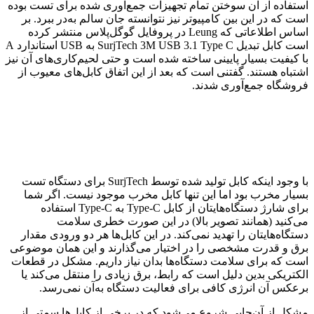
استفاده از آن سوختن تمام تجهیزات جمع‌آوری شده برای تست بوده
است که در این بین کامپیوتر نیز نتوانسته جان سالم به‌در ببرد. بر
اساس اطلاعاتی که Leung در پروفایل گوگل‌پلاس منتشر کرده
است کابل تبدیل SurjTech 3M USB 3.1 Type C به USB استاندارد A
با کیفیت بسیار پایینی ساخته شده است و حتی لحیم‌کاری‌های آن نیز
اشتباه هستند. گفتنی است که بعد از این اتفاق کابل‌های معیوب از
فروشگاه جمع‌آوری شدند.
با وجود اینکه کابل تولید شده توسط SurjTech برای دستگاه تست
بسیار مخرب بود اما این تنها کابل مخرب موجود نیست. اگر شما
برای شارژ دستگاه‌هایتان از کابل Type-C به Type-C استفاده
می‌کنید (همانند تصویر بالا) در این صورت خطری سلامت
دستگاه‌هایتان را تهدید نمی‌کند. در این کابل‌ها هر دو ورودی مقدار
برق و قدرت مشخصی را در اختیار می‌گذارند و این همان موضوعی
است که برای سلامت دستگاه‌ها بدان نیاز داریم. مشکل در قطعات
الکتریکی بدین دلیل است که رابط، برق زیادی را منتقل می‌کند یا
برعکس آن انرژی کافی برای فعالیت دستگاه به‌آن نمی‌رسد.
مشکل از آن‌جایی شروع می‌شود که در برخی از کابل‌ها سمتی از