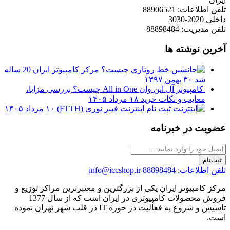
تلفن اطلاعات: 88906521
داخلی 2020-3030
تلفن مدیریت: 88898484
آخرین نوشته ها
مرکز کامپیوتر ایران 20 ساله
شد
۳۰ بهمن ۱۳۹۷
کامپیوتر آل این وان All in One چیست؟ بررسی مزایا،
معایب و نکات خرید
۱۸ مرداد ۱۴۰۵
ثبت نام اینترنت فیبر نوری (FTTH)
۱۰ مرداد ۱۴۰۵
عضویت در خبرنامه
ثبت‌نام
تلفن اطلاعات: 88898484
info@iccshop.ir
مرکز کامپیوتر ایران یکی از بزرگترین و معتبرترین مراکز توزیع و
فروش محصولات کامپیوتری در ایران است که از سال 1377
تاسیس و شروع به فعالیت در حوزه IT در قلب شهر تهران نموده
است.