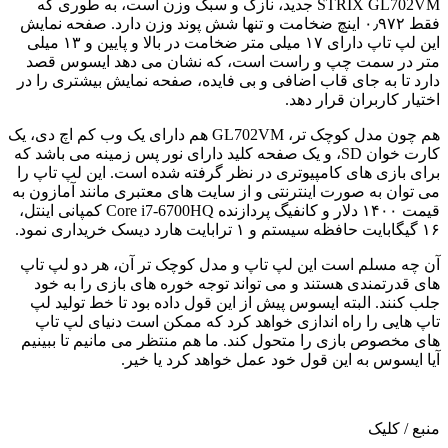
STRIX GL702VM جدید، نازک و سبک وزن است، به طوری که
فقط ۰٫۹۷۲ اینچ ضخامت و تنها شش پوند وزن دارد. صفحه نمایش
این لپ تاپ دارای ۱۷ میلی متر ضخامت در بالا و پایین و ۱۳ میلی
متر در سمت چپ و راست است، که نشان می دهد ایسوس قصد
دارد تا به جای قاب اضافی و بی فایده، صفحه نمایش بیشتری را در
اختیار کاربران قرار دهد.
هم چون مدل کوچک تر، GL702VM هم دارای یک وب کم اچ دی، یک
کارت خوان SD، و یک صفحه کلید دارای نور پس زمینه می باشد که
برای بازی های کامپیوتری در نظر گرفته شده است. این لپ تاپ را
می توان به صورت اینترنتی و از سایت های معتبری مانند آمازون به
قیمت ۱۴۰۰ دلار و کانفیگ پردازنده Core i7-6700HQ کمپانی اینتل،
۱۶ گیگابایت حافظه سیستم و ۱ ترابایت هارد دیسک خریداری نمود.
آن چه مسلم است این لپ تاپ و مدل کوچک تر آن، هر دو لپ تاپ
های قدرتمندی هستند و می تواند توجه خوره های بازی را به خود
جلب کنند. البته ایسوس پیش از این قول داده بود تا خط تولید لپ
تاپ هایی را راه اندازی خواهد کرد که ممکن است دنیای لپ تاپ
های مخصوص بازی را متحول کند. ما هم منتظر می مانیم تا ببینیم
آیا ایسوس به این قول خود عمل خواهد کرد یا خیر.
منبع / کلیک