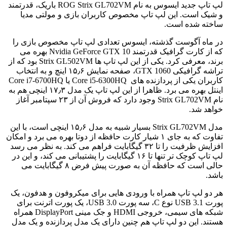
لپ تاپ جدید ایسوس به نام ROG Strix GL702VM باریک، قدرتمند
و شیک است. این لپ تاپ مخصوص کاربران بازی و مولتی مدیا
ساخته شده است.
در ماه آگوست گذشته، ایسوس تعدادی لپ تاپ مخصوص بازی را
که از کارت گرافیک قدرتمند Nvidia GeForce GTX 10 بهره می
برند، معرفی کرد. یکی از این لپ تاپ ها Strix GL502VM بود که از
تراشه گرافیکی GTX 1060، صفحه نمایش ۱۵٫۶ اینچ و به انتخاب
کاربران یکی از پردازنده های Core i5-6300HQ یا Core i7-6700HQ
اینتل بهره می برد. ظاهرا از این لپ تاپ یک مدل ۱۷٫۳ اینچی هم به
نام Strix GL702VM وجود دارد که فروش آن از ۲۳ سپتامبر آغاز
خواهد شد.
مدل Strix GL702VM بسیار شبیه به مدل ۱۵٫۶ اینچی است، با این
تفاوت که به جای ۱ شیار کارت حافظه از دوتا بهره می برد و امکان
افزایش ظرفیت را تا ۳۲ گیگابایت فراهم می کند. به نظر می رسد
لپ تاپ کوچک تر تنها تا ۱۶ گیگابایت را پشتیبانی می کند، و این در
حالی است که حافظه آن به صورت پیش فرض ۸ گیگابایت می
باشد.
هر دو لپ تاپ همراه با ورودی هایی برای میکروفون و هدفون، یک
پورت USB 3.1 نوع C، سه پورت USB 3.0، یک پورت اترنت برای
شبکه های سیمی، خروجی HDMI و جک مینی DisplayPort همراه
هستند. این دو لپ تاپ هم چنین دارای یک مدل پردازنده و یک مدل