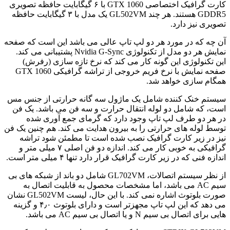
کارت گرافیک اختصاصی GTX 1060 با ۶ گیگابایت حافظه تصویری
GDDR5 هستند. هر چند GL502VM یک مدل با ۳ گیگابایت حافظه
تصویری نیز دارد.
آن چه که در مورد هر دو لپ تاپ عالی می باشد این است که صفحه
نمایش هر دو مدل از تکنولوژی Nvidia G-Sync پشتیبانی می کند.
این تکنولوژی این گونه کار می کند که نرخ تازه سازی (رفرش)
صفحه نمایش با نرخ فریم خروجی از تراشه گرافیکی GTX 1060
همگام سازی خواهد شد.
سیستم خنک کننده شامل یک ماژول سه گانه حرارتی از جنس مس
است، که شامل دو لوله انتقال حرارت و سه فن می باشد. یک فن
در هر دو طرف لپ تاپ وجود دارد که گرمای جمع آوری شده
توسط لوله های حرارتی را به بیرون هدایت می کند. هم چنین یک فن
نیز در زیر کارت گرافیک نصب شده است تا مطمئن شود تراشه
گرافیکی به خوبی کار می کند. اندازه دو فن اصلی ۷ میلی متر و
اندازه فنی که در زیر کارت گرافیک قرار دارد تنها ۴ میلی متر است.
از نظر سیستم اتصالات، GL702VM شامل دو باند از شبکه های بی
سیم AC می باشد، اما مشخصات محصول به قابلیت اتصال به
صورت بلوتوث اشاره نمی کند. با این حال، لیست GL502VM نشان
می دهد که این لپ تاپ مجهزتر است و دارای بلوتوث ۴٫۰ و گزینه
هایی برای اتصال بی سیم N و یا اتصال بی سیم AC می باشد.