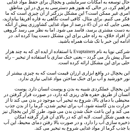
حال توسعه به امکانات سرمایشی و یخچال برای حفظ مواد غذایی
فراهم کرد، در حالی که هنوز هم دسترسی به برق در این مناطق
امری غیر ممکن است؟ این مشکل بزرگتر از آن چیزی است که ما
فکر می کنیم. برای مثال، کافی است نگاهی به قاره آفریقا بیاندازید،
یعنی جایی که در آن 45 درصد از مواد غذایی کشاورزی پیش از آنکه
به دست مشتری برسد، فاسد می شود. اما به نظر می رسد گروهی
از افراد خلاق، به راه حلی برای این مشکل دست پیدا کرده اند. در
ادامه این خبر با تک شات همراه باشید.
شرکتی نوپا به نام Evaptainers با استفاده از ایده ای که به چند هزار
سال پیش باز می گردد – یعنی خنک سازی با استفاده از تبخیر – راه
حلی برای این مشکل ارائه کرده است.
این یخچال در واقع ابزاری ارزان قیمت است که به چیزی بیشتر از
نور خورشید و آب برای خنک ساختن مواد غذایی نیازی ندارد.
این یخچال عملکردی شبیه به بدن و پوست انسان دارد. پوست
انسان از طریق حفره های ریزی که دارد، در صورت قرار گرفتن در
محیطی با دمای بالا، شروع به تبخیر آب موجود در بدن می کند تا از
حرارت بدن کاسته شود. آب برای تبخیر شدن، گرما را از بدن جذب
می کند و این باعث خنک شدن بدن می شود. طرز کار این یخچال نیز
به همین شکل است. لایه ای که در بالای آن قرار گرفته امکان
ذخیره سازی آب را دارد، و در صورت بالا رفتن دمای محیط، این آب
با جذب گرما از مواد غذایی شروع به تبخیر می کند.