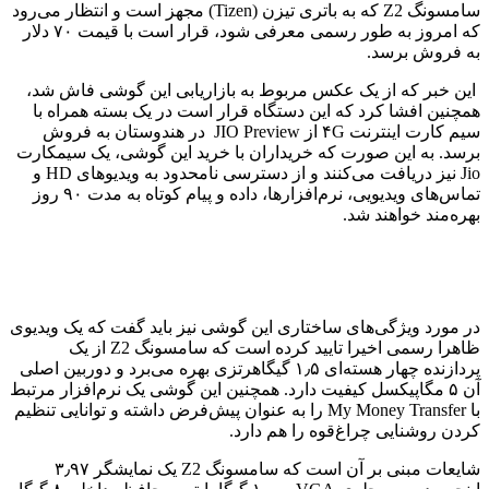
سامسونگ Z2 که به باتری تیزن (Tizen) مجهز است و انتظار می‌رود
که امروز به طور رسمی معرفی شود، قرار است با قیمت ۷۰ دلار
به فروش برسد.
این خبر که از یک عکس مربوط به بازاریابی این گوشی فاش شد،
همچنین افشا کرد که این دستگاه قرار است در یک بسته همراه با
سیم کارت اینترنت ۴G از JIO Preview در هندوستان به فروش
برسد. به این صورت که خریداران با خرید این گوشی، یک سیمکارت
Jio نیز دریافت می‌کنند و از دسترسی نامحدود به ویدیوهای HD و
تماس‌های ویدیویی، نرم‌افزارها، داده‌ و پیام‌ کوتاه به مدت ۹۰ روز
بهره‌مند خواهند شد.
در مورد ویژگی‌های ساختاری این گوشی نیز باید گفت که یک ویدیوی
ظاهرا رسمی اخیرا تایید کرده‌ است که سامسونگ Z2 از یک
پردازنده چهار هسته‌ای ۱٫۵ گیگاهرتزی بهره می‌برد و دوربین اصلی
آن ۵ مگاپیکسل کیفیت دارد. همچنین این گوشی یک نرم‌افزار مرتبط
با My Money Transfer را به عنوان پیش‌فرض داشته و توانایی تنظیم
کردن روشنایی چراغ‌قوه را هم دارد.
شایعات مبنی بر آن است که سامسونگ Z2 یک نمایشگر ۳٫۹۷