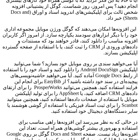
آیا تا حالا به این فکر کردید که با گوشی همراه خود کارهای بیشتری
انجام دهید؟ پس امروز، روز شماست. گوگل از پشتیبانی افزونه‌
شخص ثالث برای اپلیکیشن‌های اندروید اسناد و اوراق (Docs and
Sheets) خبر داد.
این افزونه‌ها امکان می‌دهند که گوگل ورژن موبایل مجموعه اداری
خود را با دیگر ابزارهای سودمند یکپارچه سازد. از امروز اگر کاربران
افزونه مناسب را دانلود کنند، قادر خواهند بود که مستندات و
داده‌های ورودی از CRM را ثبت کنند، یا با استفاده از صفحه گسترده‌
اپلیکیشن بسازند.
آیا می‌خواهید سندی بر روی موبایل خود بسازید؟ شما می‌توانید
اپلیکیشن Android DocuSign را دانلود کنید و اسناد خود را با استفاده
از رابط Google Docs آماده کنید. آیا می‌خواهید حاشیه‌نویسی‌های
پیچیده‌ای در سند خود داشته باشید؟ از EasyBib برای انجام این
فرایند استفاده کنید. همچنین می‌توانید ProsperWorks را برای ارتقای
داده‌های CRM اضافه کنید، یا AppSheet را برای تولید اپلیکشن
موبایل با استفاده از صفحات داده‌ها استفاده کنید، همچنین می‎توانید
Scanbot را برای ثبت اسناد فیزیکی با استفاده از گوشی هوشمند یا
سایر دستگاه‌های دیجیتال خود استفاده کنید.
در حالی که به نظر می‌رسد این افزونه‌ها راهی مناسب برای
استفاده و بهره‌وری بیشتر گوشی‌های همراه است، تعداد این
افزونه‌ها زیاد نیست. صفحه Docs and Sheet گوگل بر روی Google
Play فقط ۹ اپلیکیشن سازگار را لیست کرده است. باید به حال