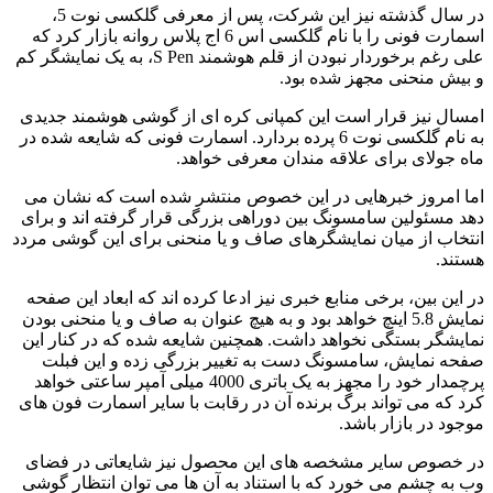
در سال گذشته نیز این شرکت، پس از معرفی گلکسی نوت 5،
اسمارت فونی را با نام گلکسی اس 6 اج پلاس روانه بازار کرد که
علی رغم برخوردار نبودن از قلم هوشمند S Pen، به یک نمایشگر کم
و بیش منحنی مجهز شده بود.
امسال نیز قرار است این کمپانی کره ای از گوشی هوشمند جدیدی
به نام گلکسی نوت 6 پرده بردارد. اسمارت فونی که شایعه شده در
ماه جولای برای علاقه مندان معرفی خواهد.
اما امروز خبرهایی در این خصوص منتشر شده است که نشان می
دهد مسئولین سامسونگ بین دوراهی بزرگی قرار گرفته اند و برای
انتخاب از میان نمایشگرهای صاف و یا منحنی برای این گوشی مردد
هستند.
در این بین، برخی منابع خبری نیز ادعا کرده اند که ابعاد این صفحه
نمایش 5.8 اینچ خواهد بود و به هیچ عنوان به صاف و یا منحنی بودن
نمایشگر بستگی نخواهد داشت. همچنین شایعه شده که در کنار این
صفحه نمایش، سامسونگ دست به تغییر بزرگی زده و این فبلت
پرچمدار خود را مجهز به یک باتری 4000 میلی آمپر ساعتی خواهد
کرد که می تواند برگ برنده آن در رقابت با سایر اسمارت فون های
موجود در بازار باشد.
در خصوص سایر مشخصه های این محصول نیز شایعاتی در فضای
وب به چشم می خورد که با استناد به آن ها می توان انتظار گوشی