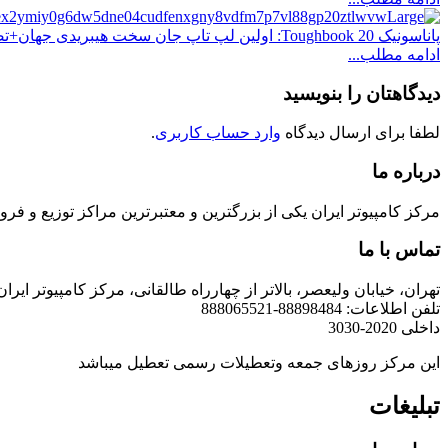
پاناسونیک Toughbook 20: اولین لپ تاپ جان سخت هیبریدی جهان+تصاویر
ادامه مطلب...
دیدگاهتان را بنویسید
لطفا برای ارسال دیدگاه
وارد حساب کاربری
.
درباره ما
مرکز کامپیوتر ایران یکی از بزرگترین و معتبرترین مراکز توزیع و فروش محصولات کامپیوتری در ایران است که
تماس با ما
تهران، خیابان ولیعصر، بالاتر از چهارراه طالقانی، مرکز کامپیوتر ایران
تلفن اطلاعات: 88898484-888065521
داخلی 2020-3030
این مرکز روزهای جمعه وتعطیلات رسمی تعطیل میباشد
تبلیغات