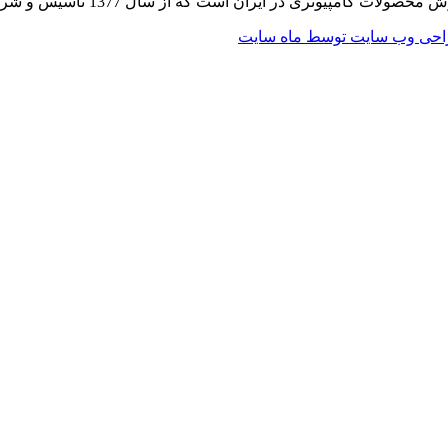
 از سال 1377 تاسیس و شروع به فعالیت در حوزه IT در قلب شهر تهران نموده است.
حی وب سایت توسط ماه سایت