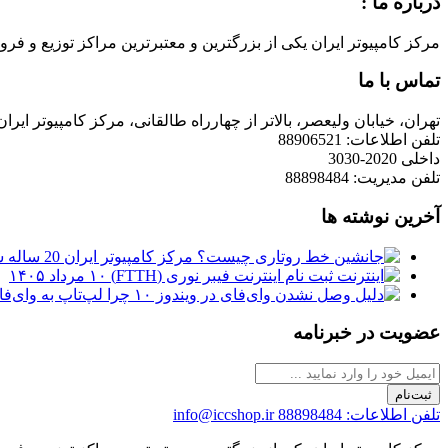
درباره ما :
مرکز کامپیوتر ایران یکی از بزرگترین و معتبرترین مراکز توزیع و فروش محصولات کامپیوتری در ایران است که
تماس با ما
تهران، خیابان ولیعصر، بالاتر از چهارراه طالقانی، مرکز کامپیوتر ایران
تلفن اطلاعات: 88906521
داخلی 2020-3030
تلفن مدیریت: 88898484
آخرین نوشته ها
مرکز کامپیوتر ایران 20 ساله شد
ثبت نام اینترنت فیبر نوری (FTTH)
۱۰ مرداد ۱۴۰۵
چرا لپ‌تاپ به وای‌فای وصل نمی‌شود
عضویت در خبرنامه
ثبت‌نام
تلفن اطلاعات: 88898484
info@iccshop.ir