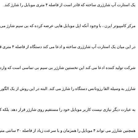
یک استارت آپ شارژری ساخته که قادر است از فاصله ۴ متری موبایل را شارژ کند.
مرکز کامپیوتر ایرن ، با وجود آنکه اپل موبایل هایی عرضه کرده که بی سیم شارژ 
در این میان یک استارت آپ شارژری ساخته و ادعا می کند دستگاه از فاصله ۴ متری قادر به شارژ موبایل است. شارژر که Pi نام دارد هنوز وارد بازار نشده است.
شرکت تولید کننده ادعا می کند این نخستین شارژر بی سیم بی تماسی است که وارد 
شارژر به وسیله القا رزونانس دستگاه را شارژ می کند. البته در این روش از یک ال
به عبارت دیگر نیازی نیست کاربر موبایل خود را مستقیم روی شارژر قرار دهد. بلکه 
همچنین شارژر می تواند ۴ موبایل را همزمان و با سرعت زیاد از فاصله ۳۰ سانتی متری یا بیشتر شارژ کند. البته با اضافه کردن دستگاه های بیشتر، از سرعت فرایند شارژ کردن کاسته می شود.