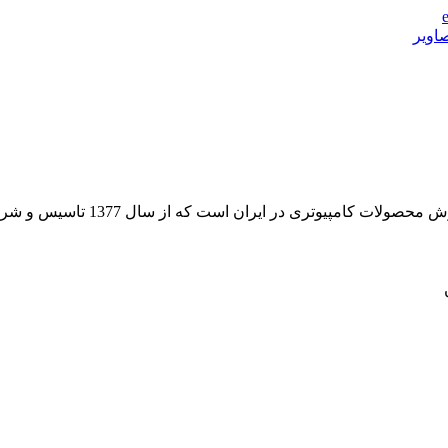
 از سال 1377 تاسیس و شروع به فعالیت در حوزه IT در قلب شهر تهران نموده است.