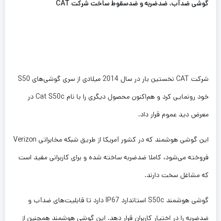
گوشی ضدآب، ضدضربه و ضدسقوط ساخت شرکت CAT
شرکت CAT نخستین بار در سال 2014 میلادی از سری گوشی‌های S50
خود رونمایی کرد و هم‌اکنون محصول دیگری را با نام Cat S50c در
معرض دید عموم قرار داد.
این گوشی هوشمند که در کشور آمریکا از طریق شبکه مخابراتی Verizon
فروخته می‌شود، کاملا ضدضربه ساخته شده و برای کاربرانی مفید است
که مشاغل سخت دارند.
گوشی هوشمند S50c استاندارد IP67 دارد تا قابلیت‌های ضدآب و
ضدضربه را در اختیار کاربران قرار دهد. این گوشی هوشمند همچنین از