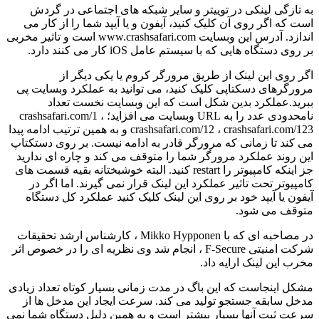
به تازگی لینکی در توییتر و سایر شبکه های اجتماعی در گردش
است که اگر روی آن کلیک کنید، آیفون و یا آیپد شما را از کار می
اندازد. آدرس این وبسایت www.crashsafari.com است و تاثیر مخربی
بر روی دستگاه هایی که با سیستم عامل iOS کار می کنند دارد.
اگر روی این لینک از طریق مرورگر کروم یا یکی دیگر از
مرورگرهای دسکتاپی کلیک کنید، می توانید به عملکرد وبسایت پی
ببرید.عملکرد بدین شکل است که این وبسایت نخست تعداد
نامحدودی عدد را به URL وبسایت می افزاید؛ crashsafari.com/1 ،
crashsafari.com/12 ، crashsafari.com/123 و به همین ترتیب ادامه پیدا
می کند تا زمانی که مرورگر قادر به ادامه نیست. بر روی دستکتاپ
این روند عملکرد مرورگر شما را متوقف می کند و چاره ای ندارید
جز اینکه کامپیوتر را restart کنید. البته خوشبختانه بقیه قسمت های
کامپیوتر تحت تاثیر عملکرد این لینک قرار نمی گیرند. اما اگر در
آیفون یا آیپد خود بر روی این لینک کلیک کنید عملکرد کل دستگاه
متوقف می شود.
در مصاحبه ای که با Mikko Hypponen ، کارشناس ارشد تحقیقات
شرکت امنیتی F-Secure ، انجام شد وی نظریه ای را در خصوص اثر
مخرب این لینک ارایه داد.
مشکل اینجاست که این باگ در مدت زمانی بسیار کوتاه تعداد زیادی
مدخل سابقه جستجو تولید می کند. سرعت ایجاد این مدخل ها از
سرعت ثبت آنها بسیار بیشتر است و به همین دلیل دستگاه شما نمی