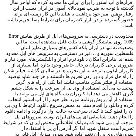
افزارهای اپ استور را برای ایرانی ها محدود کرده که اواخر سال
گذشته با توجه به ضریب نفوذ بالای آیفون در ایران دست از این
رفتار توهین آمیز خود برداشت تا شاید با این کار زمینه ای برای
حضور گسترده تر در بازار کشرمان برای شرایط پسا تحریم داشته
باشد.
محدودیت در دسترسی به سرویس‌های اپل از طریق نمایش Error
1009 روی نمایشگر گوشی یا تبلت قابل مشاهده است اما این
وضعیت نه تنها در ایران بلکه کشورهای بسیاری نظیر لبنان،
فلسطین، سوریه و … نیز در دسترسی به سرویس های اپل محدود
شده اند. بنابراین امکان دانلود نرم افزار و اپلیکیشن‌های مورد نیاز و
ضروری برخی کاربران درحال حاضر وجود ندارد. اما بسیاری از
کاربران آیفون با توجه به این تحریم ها در سالیان گذشته فیلتر شکن
را راه حل قرار و دور زدن تحریم ها دانستند و هر چند شاید توصیه
استفاده از فیلتر شکن مناسب نباشد اما یکی از راه های گریز
بهحساب می آید. استفاده از وی پی ان سرعت را به شکل چشم
گیری کاهش می دهد اما کاربران دستگاه های اپل می توانند با
استفاده از این روش برنامه مورد نظر خود را از اپ استور انتخاب
کرده و دانلود را انجام دهند. به محض شروع دانلود، ارتباط با وی پی
ان را قطع کنید تا کندی سرعت به حالت اول بازگردد و ادامه دانلود
را انجام دهید. شناسایی ای پی های ایران توسط سرورهای اپل
موجب این می شود که به بانک اطلاعاتی مختص ایران که در شرایط
تحریم است منتقل شوید اما اگر آدرس آی پی با استفاده از
سرورهای وی پی ان تغییر داده شود سرور میزبان اپل قادر به