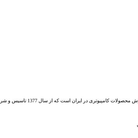
 از سال 1377 تاسیس و شروع به فعالیت در حوزه IT در قلب شهر تهران نموده است.