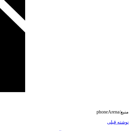
منبع/phoneArena
نوشته قبلی