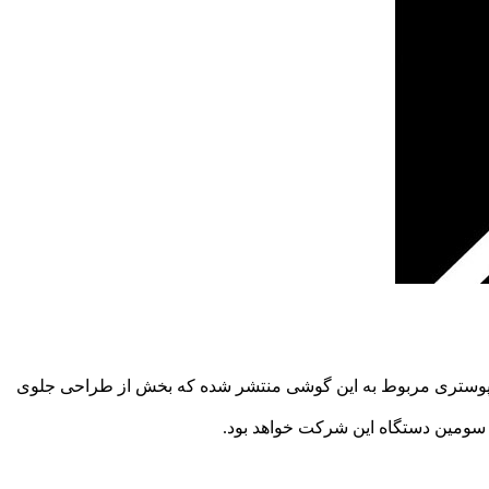
تبر‌ (۷ آبان) از گوشی جدید خود با نام وان پلاس ایکس ( OnePlus X ) رونمایی کند. دیروز پوستری مربوط به این گوشی منتشر شده که بخش از طراحی جلوی