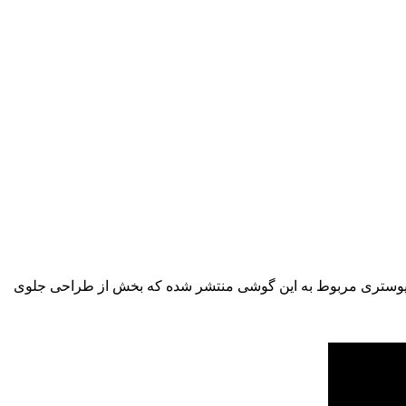
تبر‌ (۷ آبان) از گوشی جدید خود با نام وان پلاس ایکس ( OnePlus X ) رونمایی کند. دیروز پوستری مربوط به این گوشی منتشر شده که بخش از طراحی جلوی