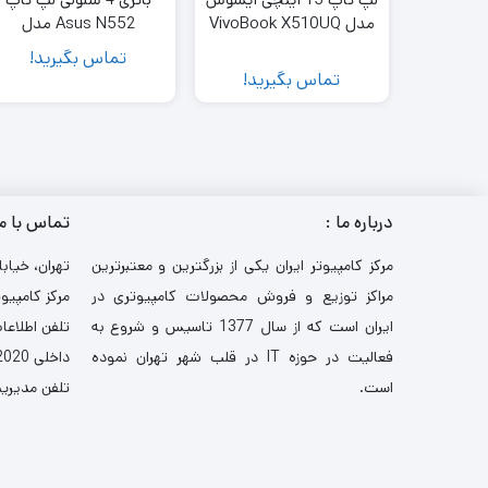
مدل VivoBook X510UQ
Asus N552 مدل
– C ASUS VivoBook
A41N1501INT | ظرفیت
تماس بگیرید!
X510UQ – C – 15 inch
2200 میلی‌آمپر 14.4 ولت
تماس بگیرید!
Laptop
درباره ما :
تماس با م
مرکز کامپیوتر ایران یکی از بزرگترین و معتبرترین
تهران، خیابا
مراکز توزیع و فروش محصولات کامپیوتری در
مرکز کامپیوت
ایران است که از سال 1377 تاسیس و شروع به
تلفن اطلاعات: 521
فعالیت در حوزه IT در قلب شهر تهران نموده
داخلی 2020-3030
است.
تلفن مدیریت: 484