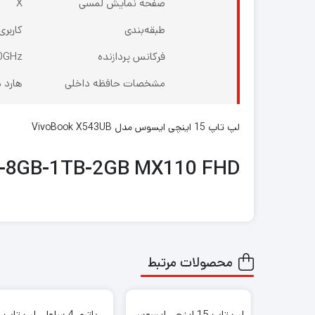
صفحه نمایش لمسی
X
طبقه‌بندی
کاربر
فرکانس پردازنده
40GHz
مشخصات حافظه داخلی
هارد دیس
لپ تاپ 15 اینچی ایسوس مدل VivoBook X543UB
U-8GB-1TB-2GB MX110 FHD
محصولات مرتبط
لپ تاپ 15 اینچی ایسوس
باتری 4 سلولی لپ تاپ