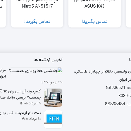
Nitro5 AN515 i7
ASUS K43
10750H-16GB-1TB
SSD-4GB 1650
تماس بگیرید!
تماس بگیرید!
ا
آخرین نوشته ها
مرکز
ن ولیعصر، بالاتر از چهارراه طالقانی،
ر ایران
۳۰ بهمن ۱۳۹۷
شد
88906
کامپیوتر آل ا
چیست؟ بررسی مزایا، معا
۱۸ مرداد ۱۴۰۵
خرید
88898
ثبت نام اینترنت فیبر نوری (TH
۱۰ مرداد ۱۴۰۵