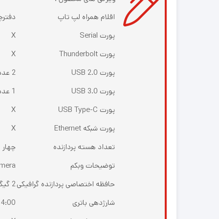
اقلام همراه لپ تاپ
دفترچه
پورت Serial
X
پورت Thunderbolt
X
پورت USB 2.0
2 عدد
پورت USB 3.0
1 عدد
پورت USB Type-C
X
پورت شبکه Ethernet
X
تعداد هسته پردازنده
چهار 
توضیحات وبکم
mera
حافظه اختصاصی پردازنده گرافیکی
2 گیگابایت
شارژدهی باتری
4:00 ساعت