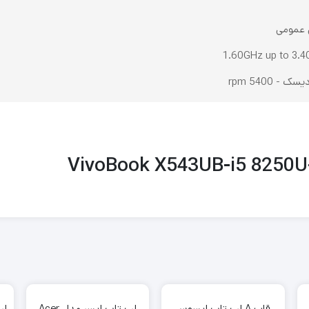
ی عمومی
1.60GHz up to 3.
ک - 5400 rpm
VivoBook X543UB-i5 8250
قاب A لپ تاپ ایسوس
لپ تاپ ایسر مدل Acer