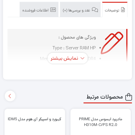
اچ
پی
توضیحات
نقد و بررسی‌ها (0)
اطلاعات فروشنده
16GB
PC4-
2400
836220-
ویژگی های محصول :
B21
Type : Server RAM HP
نمایش بیشتر
Memory Technology : DDR4
DIMM type : RDIMM
DIMM capacity : 16GB
DIMM native speed (MT/s) : 2400 MT/s
محصولات مرتبط
Voltage : 1.2V
Dimensions (W x D x H) : 8.89 x 19.81 x 1.91 cm
مادربرد ایسوس مدل PRIME
کیبورد و اسپیکر آی هوم مدل IDM5
Weight : 0.45 kg
H310M-C/PS R2.0