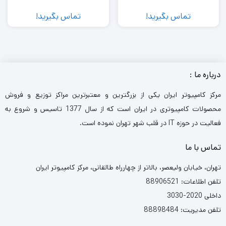
تماس بگیرید!
تماس بگیرید!
رم سرور اچ پی 16GB PC4-2400 836220-B21
RAM یکی از انواع حافظه ‌های اصلی است که وظیفه حفظ داده‌ ها به
صورت موقت را دارد. یکی از وظایف اصلی RAM واسطه گری بین هاد
درباره ما :
دیسک و سی پی یو بود و کلمه RAM مخفف عبارت Random Access
مرکز کامپیوتر ایران یکی از بزرگترین و معتبرترین مراکز توزیع و فروش
Memory به معنای “حافظه دسترسی تصادفی” یا “حافظه با دسترسی
محصولات کامپیوتری در ایران است که از سال 1377 تاسیس و شروع به
تصادفی” است. رم یک حافظه موقتی است که پس از هر بار راه ‌اندازی
فعالیت در حوزه IT در قلب شهر تهران نموده است.
دوباره سیستم عامل، تمامی داده‌ های ذخیره شده ‌روی آن پاک می
تماس با ما
‌شود.
تهران، خیابان ولیعصر، بالاتر از چهارراه طالقانی، مرکز کامپیوتر ایران
تلفن اطلاعات: 88906521
داخلی 2020-3030
تلفن مدیریت: 88898484