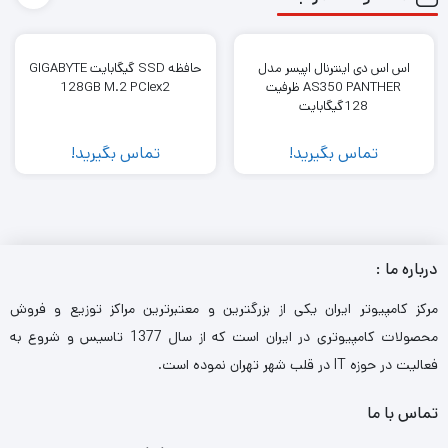
حداکثر فرکانس پردازنده: 2GHz
تعداد پردازنده نصب شده: 4 عدد
اس اس دی اینترنال اپیسر مدل
حافظه SSD گیگابایت GIGABYTE
تعداد پردازنده پشتیبانی شده: 4 عدد
AS350 PANTHER ظرفیت
128GB M.2 PCIex2
128گیگابایت
حافظه کش: 35.75MB L3
تماس بگیرید!
تماس بگیرید!
فضای داخل رک : 4 یونیت
حافظه رم :
حافظه رم: 256 گیگابایت
نوع حافظه رم : DDR4
درباره ما :
فرکانس رم: 2666 مگاهرتز
مرکز کامپیوتر ایران یکی از بزرگترین و معتبرترین مراکز توزیع و فروش
پشتیبانی از حداکثر حافظه رم: 6 ترابایت
محصولات کامپیوتری در ایران است که از سال 1377 تاسیس و شروع به
فعالیت در حوزه IT در قلب شهر تهران نموده است.
اسلات رم: 48 عدد اسلات رم DIMM
حافظه داخلی : None included, 8 small form factor
تماس با ما
drives supported