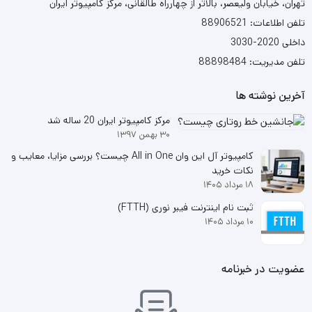
تهران، خیابان ولیعصر، بالاتر از چهارراه طالقانی، مرکز کامپیوتر ایران
کنترل ذخیره سازی:
تلفن اطلاعات: 88906521
داخلی 2020-3030
رید کنترلر ذخیره سازی: P408i-p SR Gen10
تلفن مدیریت: 88898484
کنترل کننده شبکه:
آخرین نوشته ها
10Gigabit Ethernet
مرکز کامپیوتر ایران 20 ساله شد
25Gigabit Ethernet
۳۰ بهمن ۱۳۹۷
اتصالات و درگاه ها: 2 عدد پورت شبکه
کامپیوتر آل این وان All in One چیست؟ بررسی مزایا، معایب و
نکات خرید
اسلات های توسعه : 16x PCIe 3.0
۱۸ مرداد ۱۴۰۵
تعداد منبع تغذیه : 4 عدد
ثبت نام اینترنت فیبر نوری (FTTH)
۱۰ مرداد ۱۴۰۵
قدرت ارائه شده: 1600 وات
عضویت در خبرنامه
سرور رکمونت اچ پی ProLiant DL580 G10 Scalable 8164
سرور اچ پی با پارت نامبر 869845-B21 یکی از قدرتمند ترین سرورهای