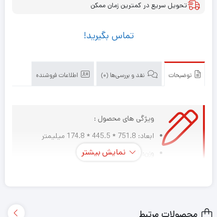
تحویل سریع در کمترین زمان ممکن
تماس بگیرید!
توضیحات
نقد و بررسی‌ها (0)
اطلاعات فروشنده
ویژگی های محصول :
ابعاد: 751.8 * 445.5 * 174.8 میلیمتر
نمایش بیشتر
وزن: 51.71 کیلوگرم
نوع سرور: رکمونت
مدل پردازنده : Intel® Xeon® Scalable 8164
هسته پردازنده : 26
محصولات مرتبط