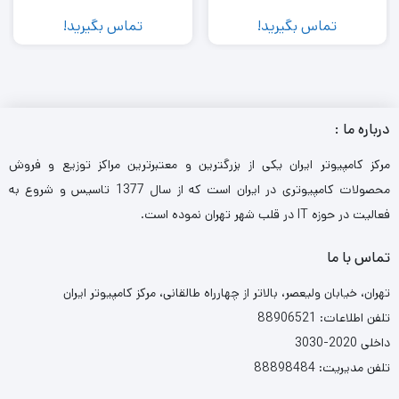
تماس بگیرید!
تماس بگیرید!
های درجه 1 ساخت کمپانی SamXon از نوع 105C در تمامی
بخش های پاور مجهز به دو کانکتور برق 8Pin EATX جهت
سازگاری با پلتفرم ها و پردازنده های مدرن و پرمصرف فن
فوق‌العاده کم صدا مجهز به یاتاقان از نوع Rifle bearing بازدهی
درباره ما :
مصرف انرژی (Efficiency) حداکثر %89 فراتر از گواهینامه
مرکز کامپیوتر ایران یکی از بزرگترین و معتبرترین مراکز توزیع و فروش
80Plus Bronze مجـهز به کابل های تماماً تـخت (Flat) مشـکی
محصولات کامپیوتری در ایران است که از سال 1377 تاسیس و شروع به
فعالیت در حوزه IT در قلب شهر تهران نموده است.
رنگ جهـت اسـمبل زیباتر و گردش بهـتر هـوا 62 ماه گارانتی و
10 سال خدمات پس از فروش
تماس با ما
تهران، خیابان ولیعصر، بالاتر از چهارراه طالقانی، مرکز کامپیوتر ایران
POWER GREEN GP-700A GED منبع تغذیه گرین
تلفن اطلاعات: 88906521
داخلی 2020-3030
تلفن مدیریت: 88898484