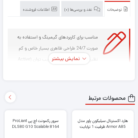
توضیحات
نقد و بررسی‌ها (0)
اطلاعات فروشنده
مناسب برای کاربردهای گیمینگ و استفاده به
صورت 24/7 طراحی ظاهری بسیار خاص و کم
نمایش بیشتر
نظیر دارای مدار تصحیح ضریب توان (Active
PFC) با عملکرد بالاتر از 0.90 در شرایط اعمال بار %20 الی
%100 قابلیت ارائه حداکثر توان خروجی حتی در دمای محیط
حداکثر 40°C توپولوژی مبدل‌های DC-DC به همراه یک‌سوسازی
محصولات مرتبط
هم‌گام (Synchronous Rectification) در بخش ثانویه مجهز به
تمامی پروتکشن های ایمنی در کنار عملکرد به‌مراتب سریع‌تر و
هارد اکسترنال سیلیکون پاور مدل
سرور رکمونت اچ پی ProLiant
دقیق‌تر Voltage Regulation کمتر از %2 برای شاخه‌های خروجی
Armor A85 ظرفیت 1 ترابایت
DL580 G10 Scalable 8164
3.3V, +5V+ و کمتر از %1 برای شاخه 12V+ بهره‌مندی از خازن‌