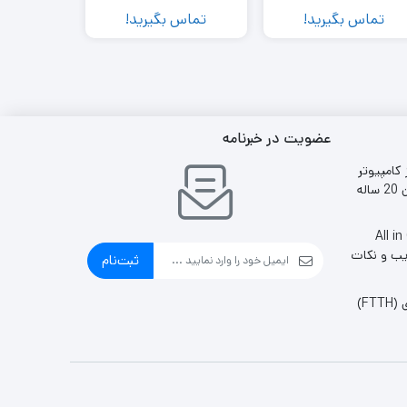
 Radio
تماس بگیرید!
تماس بگیرید!
تماس 
عضویت در خبرنامه
 کامپیوتر
ایران 20 ساله
ین وان All in One
یب و نکات
ثبت‌نام
FT)