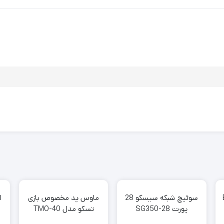
سوئیچ شبکه سیسکو 28
ماوس پد مخصوص بازی
ا
پورت SG350-28
تسکو مدل TMO-40
TSCO TMO-40 Gaming