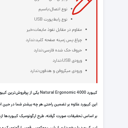
نوع اتصال:باسیم
نوع رابط:پورت USB
مقاوم در مقابل نفوذ مایعات:خیر
چراغ‌ پس زمینه صفحه کلید:ندارد
حروف حک شده فارسی:ندارد
ورودی USB:ندارد
ورودی میکروفن و هدفون:ندارد
کیبورد Natural Ergonomic 4000 یکی از پرفروش‌ترین کیبوردهای ارگونومیک ساخت کمپانی مایکروسافت است.
این کیبورد علاوه بر تضمین راحتی هر چه بیشتر شما در حین است
بر اساس تحقیقات صورت گرفته، طرح ارگونومیک کیبوردها ازجمله کیبوردهای Natural مایکروسافت باعث کاهش چشم‌گیر آسیب به ع
این کیبورد با برخورداری از شیب معکوس، قوس ارگونومیک و شکل 