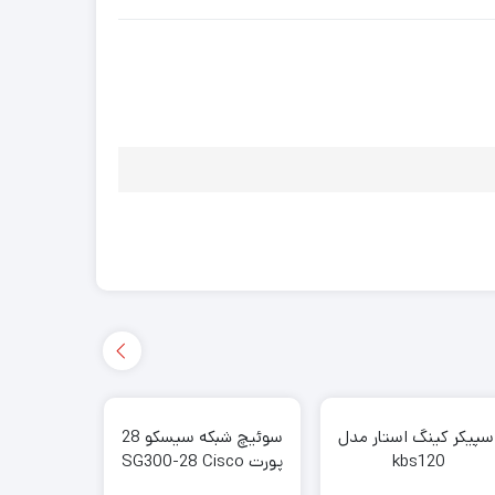
سپیکر کینگ استار مدل
سوئیچ شبکه سیسکو 28
رادیو وای
kbs120
پورت SG300-28 Cisco
nD-SAr2
SXT SA5
Switch