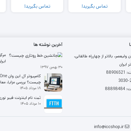
Mousepad
تماس بگیرید!
تماس بگیرید!
ا
آخرین نوشته ها
مرکز
ن ولیعصر، بالاتر از چهارراه طالقانی،
ر ایران
۳۰ بهمن ۱۳۹۷
شد
88906
کامپیوتر آل ا
چیست؟ بررسی مزایا، معا
۱۸ مرداد ۱۴۰۵
خرید
88898
ثبت نام اینترنت فیبر نوری (TH
۱۰ مرداد ۱۴۰۵
info@iccshop.ir