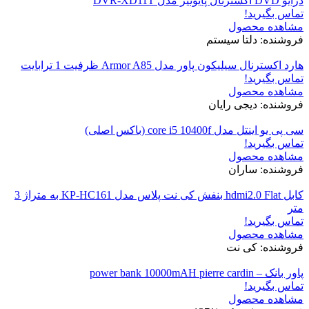
درایو DVD اکسترنال پایونیر مدل DVR-XD11T
تماس بگیرید!
مشاهده محصول
فروشنده: دلتا سیستم
هارد اکسترنال سیلیکون پاور مدل Armor A85 ظرفیت 1 ترابایت
تماس بگیرید!
مشاهده محصول
فروشنده: دیجی رایان
سی پی یو اینتل مدل core i5 10400f (باکس اصلی)
تماس بگیرید!
مشاهده محصول
فروشنده: ساران
کابل hdmi2.0 Flat بنفش کی نت پلاس مدل KP-HC161 به متراژ 3
متر
تماس بگیرید!
مشاهده محصول
فروشنده: کی نت
پاور بانک – power bank 10000mAH pierre cardin
تماس بگیرید!
مشاهده محصول