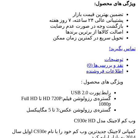
ویژگی های محصول:
تضمین بهترین قیمت بازار
پشتیبانی عالی ۲۴ ساعته، ۷ روز هفته
بازگشت وجه در صورت عدم رضایت
اصالت کالاها از برترین برندها
تحویل سریع در کمترین زمان ممکن
تماس بگیرید!
توضیحات
نقد و بررسی‌ها (0)
اطلاعات فروشنده
ویژگی های محصول :
رابط:پورت USB 2.0
گستره‌ی رزولوشن فیلم:HD 720P تا Full HD
1080p
گستره‌ی رزولوشن عکس:3 تا 5 مگاپیکسل
وب کم لاجیتک مدل C930e HD
کمپانی لاجیتک جدیدترین وب کم خود را با نام C930e اوایل سال
2014 به بازار ارایه کرد.