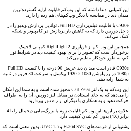
این کمپانی ادعا داشته که این وب‌کم قابلیت ارایه گسترده‌ترین
میدان دید در مقایسه با دیگر وب‌کم‌های هم رده را دارد.
C930e با قابلیت فیلم‌برداری Full HD، توانایی پردازش ویدیو را در
داخل دوربین دارد که به کاهش بار پردازش در کامپیوتر و شبکه
کمک می‌کند.
همچنین این وب کم از فن‌آوری RightLight 2 کمپانی لاجیتک
برخوردار است که تصویر را برای بهبود کیفیت دید در شرایط نور
کم، به طور خودکار تنظیم می‌کند.
C930e قادر است میدان دید عریض 90 درجه را با کیفیت Full HD
1080p در رزولوشن 1080 × 1920 پیکسل با سرعت 30 فریم در ثانیه
به شما ارایه دهد.
این وب‌کم به یک لنز Carl Zeiss مجهز شده است و به شما این امکان
را می‌دهد که به جای ایستادن در مقابل لنز دوربین، آن را به اطراف
حرکت دهید و به همکاری با دیگران از راه دور بپردازید.
علاوه بر این‌ها این وب‌کم قابلیت زوم یا بزرگ‌نمایی دیجیتال را تا 4
برابر (4X) بدون کم شدن کیفیت دارد.
پشتیبانی از فرمت‌های H.264 SVC و UVC 1.5، بدین معنی است که