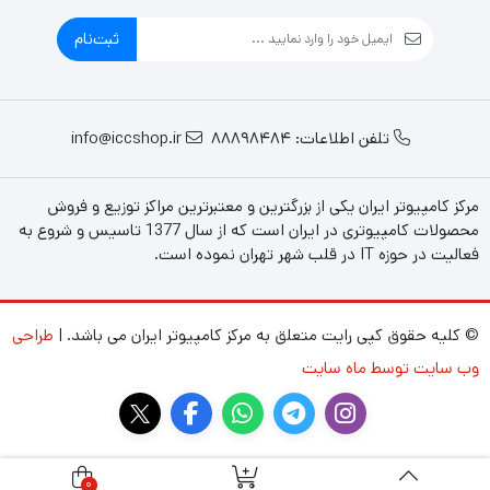
چنین دستگاهی را باید یک کار راه‌انداز همه‌منظوره نامید که هم
ثبت‌نام
می‌توانید اینترنت شما را به چندین طریق تامین کند، هم تماس‌های
صوتی برقرار کند و هم یک روتر بی‌سیم خانگی باکیفیت خوب باشد.
محصولی که با تمرکز بر اتصال همیشگی به اینترنت ساخته شده‌است و از
کیفیت قابل قبولی هم برخوردار است.
تلفن اطلاعات: 88898484
info@iccshop.ir
مرکز کامپیوتر ایران یکی از بزرگترین و معتبرترین مراکز توزیع و فروش
محصولات کامپیوتری در ایران است که از سال 1377 تاسیس و شروع به
فعالیت در حوزه IT در قلب شهر تهران نموده است.
© کلیه حقوق کپی رایت متعلق به مرکز کامپیوتر ایران می باشد. |
طراحی
وب سایت توسط ماه سایت
0