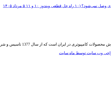
؟ (۱۰ راه حل قطعی ویندوز ۱۰ و ۱۱
۵ مرداد ۱۴۰۵
 از سال 1377 تاسیس و شروع به فعالیت در حوزه IT در قلب شهر تهران نموده است.
حی وب سایت توسط ماه سایت