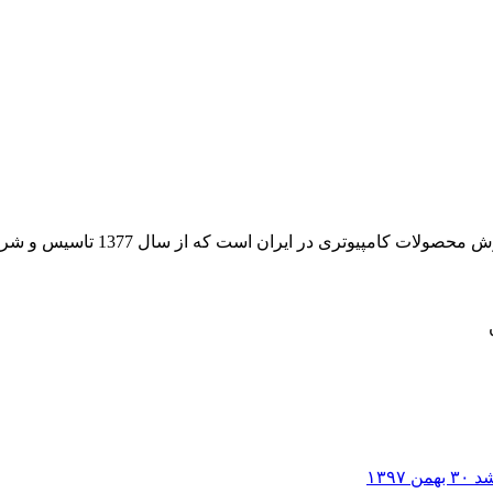
 از سال 1377 تاسیس و شروع به فعالیت در حوزه IT در قلب شهر تهران نموده است.
۳۰ بهمن ۱۳۹۷