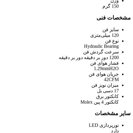
وزن
150 گرم
مشخصات فنی
سایز فن
120 میلی‌متری
نوع فن
Hydraulic Bearing
سرعت گردش فن
1200 دور بر دقیقه دور بر دقیقه
فشار هوای فن
1.29mmH2O
جریان هوای فن
42CFM
میزان نویز فن
17 دسی بل
کانکتور برق
کانکتور 4 پین Molex
سایر مشخصات
نورپردازی LED
دارد