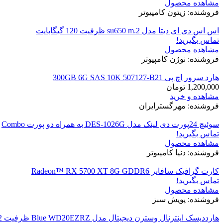
مشاهده محصول
فروشنده: زیتون کامپیوتر
اس اس دی ای دیتا مدل su650 m.2 ظرفیت 120 گیگابایت
تماس بگیرید!
مشاهده محصول
فروشنده: نوژن کامپیوتر
هارد سرور اچ پی 300GB 6G SAS 10K 507127-B21
1,200,000
تومان
مشاهده و خرید
فروشنده: مهرگسترایران
سوئیچ 24پورت دی لینک مدل DES-1026G به همراه دو پورت Combo
تماس بگیرید!
مشاهده محصول
فروشنده: دنیا کامپیوتر
کارت گرافیک سافایر Radeon™ RX 5700 XT 8G GDDR6
تماس بگیرید!
مشاهده محصول
فروشنده: پویش سبز
هارددیسک اینترنال وسترن دیجیتال مدل Blue WD20EZRZ ظرفیت 2 ترابایت