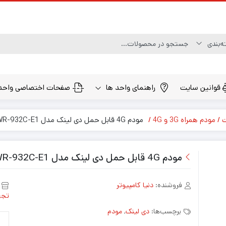
قوانین سایت
راهنمای واحد ها
صفحات اختصاصی واحد
ت
مودم همراه 3G و 4G
مودم 4G قابل حمل دی لینک مدل DWR-932C-E1
مودم 4G قابل حمل دی لینک مدل DWR-932C-E1
فروشنده:
دنیا کامپیوتر
تجه
برچسب‌ها:
دی لینک
,
مودم