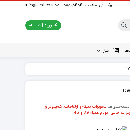
تلفن اطلاعات: 88898484
info@iccshop.ir
ورود | ثبت‌نام
ها
اخبار
دسته‌بندی‌ها:
تجهیزات شبکه و ارتباطات
,
کامپیوتر و
یزات جانبی
,
مودم همراه 3G و 4G