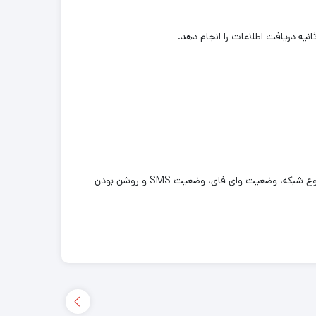
مودم DWR-932C-E1 از طریق کابل micro USB شارژ می شود. چراغ های LED موجود بر روی مودم اطلاعاتی از قبیل قدرت سیگنال دریافتی، نوع شبکه، وضعیت وای فای، وضعیت SMS و روشن بودن