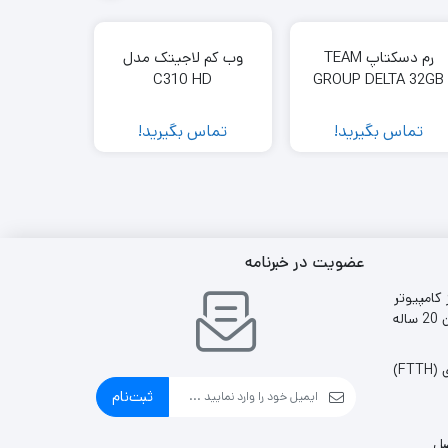
رم دسکتاپ TEAM
وب کم لاجیتک مدل
هارددیس
GROUP DELTA 32GB
C310 HD
وسترن د
10PURX
3200
ظرفیت 1 ترابا
تماس بگیرید!
تماس بگیرید!
تماس 
عضویت در خبرنامه
 کامپیوتر
ایران 20 ساله
FT)
ثبت‌نام
صل