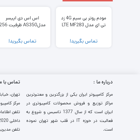
مودم روتر بی سیم 4G زد
اس اس دی اپیسر
تی ای مدل LTE MF283
مدلAS350 ظرفیت 56
گیگابایت
تماس بگیرید!
تماس بگیرید!
درباره ما :
تماس با م
مرکز کامپیوتر ایران یکی از بزرگترین و معتبرترین
تهران، خیابا
مراکز توزیع و فروش محصولات کامپیوتری در
مرکز کامپیوت
ایران است که از سال 1377 تاسیس و شروع به
تلفن اطلاعات: 521
فعالیت در حوزه IT در قلب شهر تهران نموده
داخلی 2020-3030
است.
تلفن مدیریت: 484