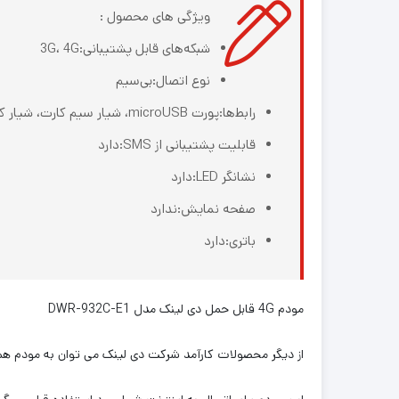
ویژگی های محصول :
شبکه‌های قابل پشتیبانی:3G، 4G
نوع اتصال:بی‌سیم
رابط‌ها:پورت microUSB، شیار سیم کارت، شیار کارت حافظه MicroSD، اتصال بی‌سیم (Wi-Fi)
قابلیت پشتیبانی از SMS:دارد
نشانگر LED:دارد
صفحه نمایش:ندارد
باتری:دارد
مودم 4G قابل حمل دی لینک مدل DWR-932C-E1
از دیگر محصولات کارآمد شرکت دی لینک می توان به مودم همراه DWR-932C-E1 اشاره