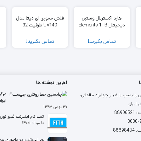
هارد اکسترنال وسترن
فلش مموری ای دیتا مدل
2
دیجیتال Elements 1TB
UV140 ظرفیت 32
گیگابایت
تماس بگیرید!
تماس بگیرید!
ا
آخرین نوشته ها
مرکز
ن ولیعصر، بالاتر از چهارراه طالقانی،
ر ایران
۳۰ بهمن ۱۳۹۷
شد
88906
ثبت نام اینترنت فیبر نوری (TH
۱۰ مرداد ۱۴۰۵
88898
چرا لپ‌تاپ به وای‌فای و