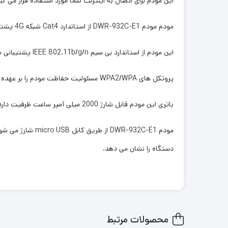
این مودم برای اتصال به اینترنت شما مورد استفاده قرار می گی
مودم مودم DWR-932C-E1 از استاندارد Cat4 شبکه 4G پشتیبانی کرده و می تواند حداکثر سرعت 50 مگابیت برثانیه ارسال و 150 مگابیت بر ثانیه دریافت اطلاعات را انجام دهد.
این مودم از استاندارد بی سیم IEEE 802.11b/g/n پشتیبانی می نماید که می تواند دستگاههای زیادی را به اینترنت وصل کند.
پروتکل های WPA2/WPA مسئولیت حفاظت مودم را بر عهده دارد که از طریق فایروال داخلی مودم از اتصال افراد غیرمجاز جلوگیری می کند.
باتری این مودم قابل شارژ 2000 میلی آمپر ساعت ظرفیت دارد که تا 5 ساعت می تواند مورد استفاده قرار گیرد.
دستگاه را نشان می دهد.
محصولات مرتبط