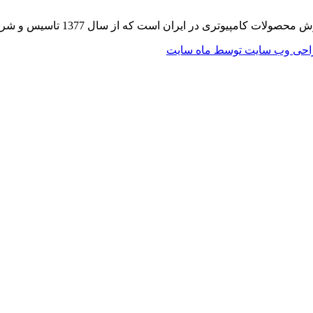
 از سال 1377 تاسیس و شروع به فعالیت در حوزه IT در قلب شهر تهران نموده است.
حی وب سایت توسط ماه سایت